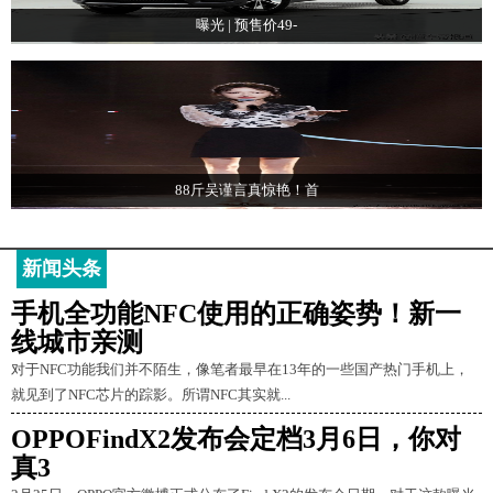
曝光 | 预售价49-
88斤吴谨言真惊艳！首
新闻头条
手机全功能NFC使用的正确姿势！新一
线城市亲测
对于NFC功能我们并不陌生，像笔者最早在13年的一些国产热门手机上，
就见到了NFC芯片的踪影。所谓NFC其实就...
OPPOFindX2发布会定档3月6日，你对
真3