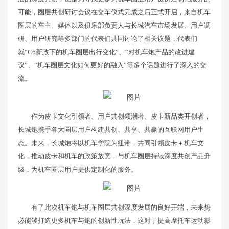
可能，圈层共创研讨会议在交车仪式完成之后正式开启，来自机车
圈层的车主、媒体以及俱乐部负责人与长城汽车市场发展、用户调
研、用户研究等多部门的代表们共同讨论了相关议题，代表们
就“C6新政下的机车圈层出行变化”、“对机车炮产品的改进建
议”、“机车圈层文化如何更好的融入”等多个话题进行了深入的交
流。
作为皮卡文化引领者、用户共创领潮者、皮卡新品类开创者，
长城炮携手各大圈层用户构建共创、共享、共赢的互联网用户生
态。未来，长城炮将以机车学院为纽带，共同引领皮卡＋机车文
化，推动皮卡和机车的政策放宽，与机车圈层持续深度共创产品升
级，为机车圈层用户提供定制化的服务。
有了此次机车炮与机车圈层共创深度发展的良好开端，未来势
必能够打造更多机车与炮的创新性玩法，这对于提高摩托车运动影