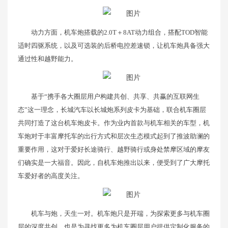
动力方面，机车炮搭载的2.0T＋8AT动力组合，搭配TOD智能
适时四驱系统，以及可选装的后桥电控差速锁，让机车炮具备强大
通过性和越野能力。
基于“携手各大圈层用户构建共创、共享、共赢的互联网生
态”这一理念，长城汽车以长城炮系列皮卡为基础，联合机车圈层
共同打造了这台机车炮皮卡。作为业内首款与机车相关的车型，机
车炮对于丰富摩托车的出行方式和层次生态模式起到了推波助澜的
重要作用，这对于爱好长途骑行、越野骑行或身处禁摩区域的摩友
们确实是一大福音。因此，自机车炮推出以来，便受到了广大摩托
车爱好者的高度关注。
机车与炮，天生一对。机车炮只是开端，为探索更多与机车圈
层的深度共创，也是为寻找更多为机车圈层用户提供定制化服务的