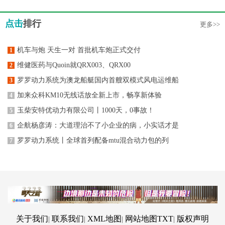
点击
排行
更多>>
机车与炮 天生一对 首批机车炮正式交付
1
维健医药与Quoin就QRX003、QRX00
2
罗罗动力系统为澳龙船艇国内首艘双模式风电运维船
3
加来众科KM10无线话放全新上市，畅享新体验
4
玉柴安特优动力有限公司丨1000天，0事故！
5
企航杨彦涛：大道理治不了小企业的病，小实话才是
6
罗罗动力系统丨全球首列配备mtu混合动力包的列
7
关于我们
联系我们
XML地图
网站地图
TXT
版权声明
|
|
|
|