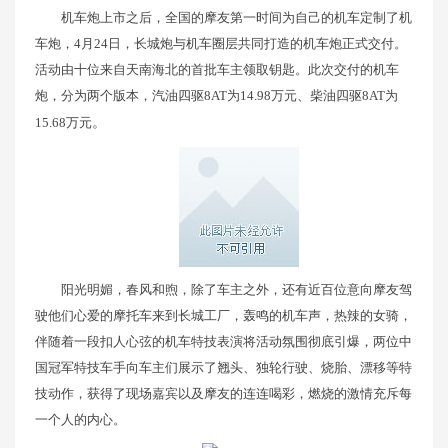
机车炮上市之后，全国的摩友第一时间为自己的机车定制了机
车炮，4月24日，长城炮与机车圈层共同打造的机车炮正式交付。
活动由十位来自天南海北的首批车主领取钥匙。此次交付的机车
炮，分为两个版本，汽油四驱8AT为14.98万元、柴油四驱8AT为
15.68万元
。
阳光明媚，春风和煦，除了车主之外，还有近百位意向摩友驾
驶他们心爱的摩托车来到长城工厂，轰鸣的机车声，热辣的女骑，
伴随着一段扣人心弦的机车特技表演将活动氛围彻底引爆，两位中
国冠军特技车手向车主们展示了翘头、独轮行驶、烧胎、漂移等特
技动作，获得了现场嘉宾以及摩友的连连喝彩，燃烧的激情充斥每
一个人的内心。