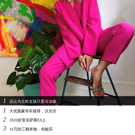
1
还认为北欧女孩只爱冷淡极
1
大优惠豪华车推荐，沃尔沃
2
2020款雷克萨斯ES上
3
16万的三厢奔驰，你能买