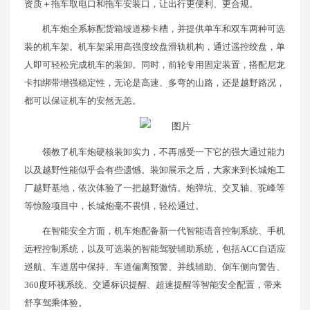
资质＋拖车取电口和拖车安装口，让出行更便利、更合规。
机车炮全系标配货箱坡道梯卡槽，并提供单车和双车两种可选
装的机车架。机车架采用高强度绞盘滑轨机构，通过遥控绞盘，单
人即可轻松完成机车的装卸。同时，前轮专用固定装置，搭配尼龙
卡扣绑带增强稳定性，无论是高速、多弯的山路，还是越野路况，
都可以保证机车的安然无恙。
领教了机车炮硬核装卸实力，不再感受一下它的强大通过能力
以及越野性能似乎会有些遗憾。装卸展示之后，大家来到长城炮工
厂越野基地，依次体验了一把越野激情。炮弹坑、交叉轴、驼峰等
等惊险项目中，长城炮毫不畏惧，轻松通过。
在智能安全方面，机车炮配备新一代智能语音控制系统、手机
远程控制系统，以及可选装的智能驾驶辅助系统，包括ACC自适应
巡航、车道居中保持、车道偏离预警、并线辅助、倒车侧向警告、
360度环视系统、交通标识提醒、超速提醒等智能安全配置，带来
舒享驾乘体验。