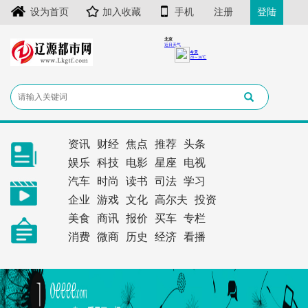
设为首页
加入收藏
手机
注册
登陆
资讯
财经
焦点
推荐
头条
娱乐
科技
电影
星座
电视
汽车
时尚
读书
司法
学习
企业
游戏
文化
高尔夫
投资
美食
商讯
报价
买车
专栏
消费
微商
历史
经济
看播