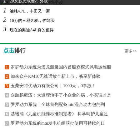
1
2020款思域发布 外观
1
油耗4.7L，丰田又一新
2
16万的三厢奔驰，你能买
3
现在的奥迪A4L真的值得
点击
排行
更多>>
罗罗动力系统为澳龙船艇国内首艘双模式风电运维船
1
加来众科KM10无线话放全新上市，畅享新体验
2
玉柴安特优动力有限公司丨1000天，0事故！
3
企航杨彦涛：大道理治不了小企业的病，小实话才是
4
罗罗动力系统丨全球首列配备mtu混合动力包的列
5
基诺浦《儿童机能鞋标准制定者》 科学呵护儿童足
6
罗罗动力系统的mtu发电机组获批使用可持续的H
7