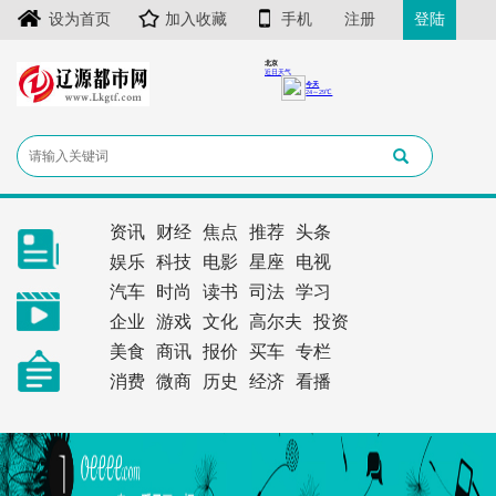
设为首页
加入收藏
手机
注册
登陆
资讯
财经
焦点
推荐
头条
娱乐
科技
电影
星座
电视
汽车
时尚
读书
司法
学习
企业
游戏
文化
高尔夫
投资
美食
商讯
报价
买车
专栏
消费
微商
历史
经济
看播