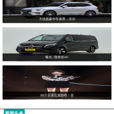
大优惠豪华车推荐，沃尔
曝光 | 预售价49-
88斤吴谨言真惊艳！首
新闻头条