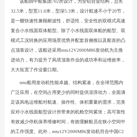
该船由中船集团702所设计，为全铝合金结构，总长
32.5米，型宽11.6米，型深5.3米，设计航速不小于20节，
是一艘快速性兼顾耐波性，舒适性，安全性的双模式高速
复合小水线面双体船型。除了小水线面双体船的船型、双
模式工况转换的应用场景优势并配套首侧推以及船首的凸
点顶靠设计，该船还采用mtu12V2000M86发动机为主推
进动力，有力提升了风塔顶靠作业的成功率和运维效率，
大大拓宽了作业窗口期。
mtu船用发动机性能卓越、结构紧凑，在全球范围内
广泛应用，在空间占用更少的同时提供澎湃动力，全面满
足该风电运维船对航速、操作性、体积重量的需求，完美
应对小水线面船型设计所带来的机舱空间紧张；高可靠性
有效减少停机保养维修时间，有效缓解船员在狭小空间中
的工作强度。此外，mtu12V2000M86发动机符合中国C2