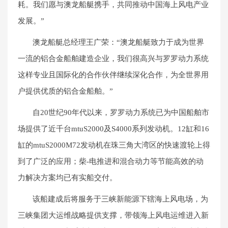
耗。我们愿与澳龙船艇携手，共同推动中国海上风电产业
发展。
”
澳龙船艇总经理王广荣
：“
澳龙船艇致力于成为世界
一流的铝合金船舶建造企业，我们很高兴与罗罗动力系统
这样专业且国际化的合作伙伴继续深化合作，为全世界用
户提供优质的铝合金船舶。”
自20世纪90年代以来，罗罗动力系统已为中国船舶市
场提供了近千台mtuS2000及S4000系列发动机。12缸和16
缸的mtuS2000M72发动机在珠三角大湾区的快速渡轮上得
到了广泛的应用；柴-电推进和混合动力等节能高效的动
力解决方案均已有实船交付。
该船建成后将服务于三峡新能源下辖海上风电场，为
三峡集团大运维战略提供支撑，带领海上风电运维进入新