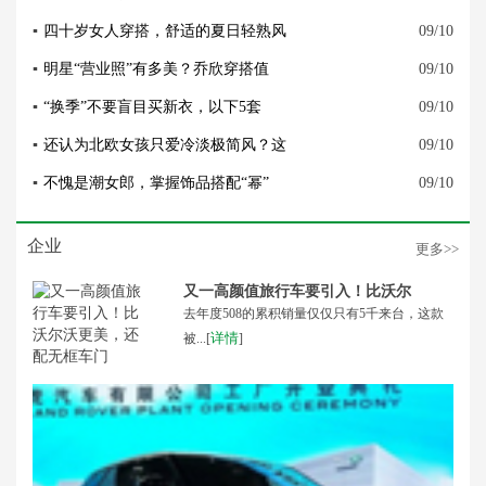
▪
四十岁女人穿搭，舒适的夏日轻熟风
09/10
▪
明星“营业照”有多美？乔欣穿搭值
09/10
▪
“换季”不要盲目买新衣，以下5套
09/10
▪
还认为北欧女孩只爱冷淡极简风？这
09/10
▪
不愧是潮女郎，掌握饰品搭配“幂”
09/10
企业
更多>>
又一高颜值旅行车要引入！比沃尔
去年度508的累积销量仅仅只有5千来台，这款
详情
被...[
]