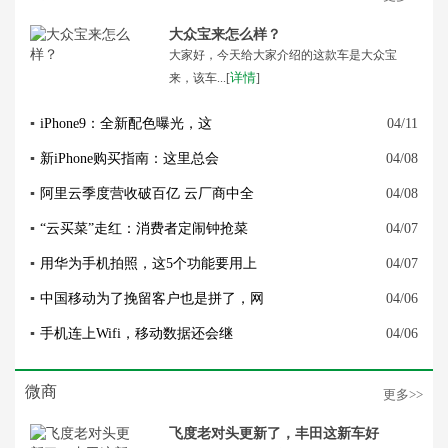
大众宝来怎么样？
大家好，今天给大家介绍的这款车是大众宝
详情
来，该车...[
]
▪
iPhone9：全新配色曝光，这
04/11
▪
新iPhone购买指南：这里总会
04/08
▪
阿里云季度营收破百亿 云厂商中全
04/08
▪
“云买菜”走红：消费者定闹钟抢菜
04/07
▪
用华为手机拍照，这5个功能要用上
04/07
▪
中国移动为了挽留客户也是拼了，网
04/06
▪
手机连上Wifi，移动数据还会继
04/06
微商
更多>>
飞度老对头更新了，丰田这新车好