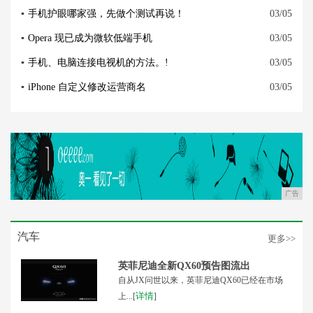
▪
手机护眼哪家强，先做个测试再说！
03/05
▪
Opera 现已成为微软低端手机
03/05
▪
手机、电脑连接电视机的方法。!
03/05
▪
iPhone 自定义修改运营商名
03/05
广告
汽车
更多>>
英菲尼迪全新QX60预告图流出
自从JX问世以来，英菲尼迪QX60已经在市场
详情
上...[
]