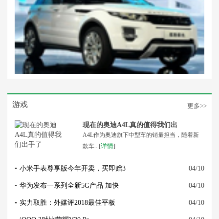
游戏
更多>>
现在的奥迪A4L真的值得我们出
A4L作为奥迪旗下中型车的销量担当，随着新
详情
款车...[
]
▪
小米手表尊享版今年开卖，买即赠3
04/10
▪
华为发布一系列全新5G产品 加快
04/10
▪
实力取胜：外媒评2018最佳平板
04/10