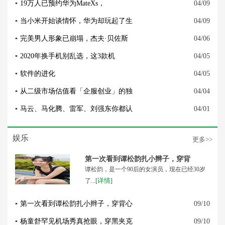
▪
19万人已预约华为MateXs，
04/09
▪
当小米开始谈情怀，华为却玩起了生
04/09
▪
完美男人形象已崩塌，杰夫·贝佐斯
04/06
▪
2020年换手机别乱选，这3款机
04/05
▪
软件的进化
04/05
▪
从二级市场估值看「企服创业」的独
04/04
▪
马云、马化腾、雷军、刘强东你都认
04/01
娱乐
更多>>
第一次看到谭松韵扎小辫子，穿背
谭松韵，是一个90后的女演员，现在已经30岁
详情
了...[
]
▪
第一次看到谭松韵扎小辫子，穿背心
09/10
▪
杨童舒罕见机场秀真抢眼，穿黑夹克
09/10