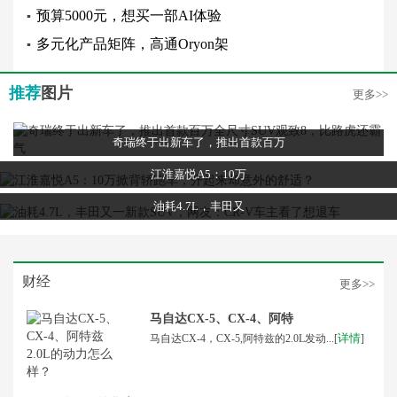
预算5000元，想买一部AI体验
▪
多元化产品矩阵，高通Oryon架
▪
推荐
图片
更多>>
奇瑞终于出新车了，推出首款百万
江淮嘉悦A5：10万
油耗4.7L，丰田又
财经
更多>>
马自达CX-5、CX-4、阿特
详情
马自达CX-4，CX-5,阿特兹的2.0L发动...[
]