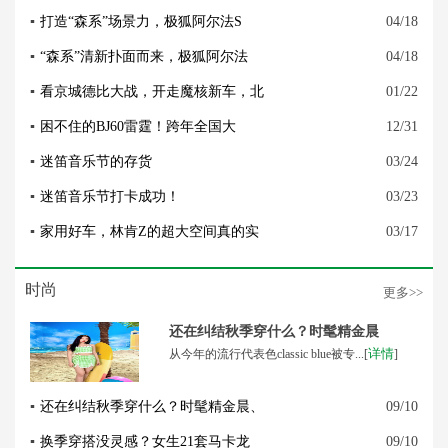
▪
打造“森系”场景力，极狐阿尔法S
04/18
▪
“森系”清新扑面而来，极狐阿尔法
04/18
▪
看京城德比大战，开走魔核新车，北
01/22
▪
困不住的BJ60雷霆！跨年全国大
12/31
▪
迷笛音乐节的存货
03/24
▪
迷笛音乐节打卡成功！
03/23
▪
家用好车，林肯Z的超大空间真的实
03/17
时尚
更多>>
还在纠结秋季穿什么？时髦精金晨
详情
从今年的流行代表色classic blue被专...[
]
▪
还在纠结秋季穿什么？时髦精金晨、
09/10
▪
换季穿搭没灵感？女生21套马卡龙
09/10