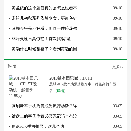
▪
黄圣依的这个颜值真的是怎么也看不
09/10
▪
宋祖儿初秋系列依然少女，枣红色针
09/10
▪
咏梅长得是不好看，但同一件碎花裙
09/10
▪
88斤吴谨言真惊艳！首次挑战“渣
09/10
▪
黄渤什么时候整容了？看到黄渤的回
09/10
科技
更多>>
2019款本田思域，1.0T1
思域2019款作为紧凑型车中口碑较高的车型，
详情
备...[
]
▪
高刷新率手机为何成为流行趋势？详
03/05
▪
键盘上的字母位置必须死记吗？有没
03/05
▪
用iPhone手机拍照，这几个功
03/05