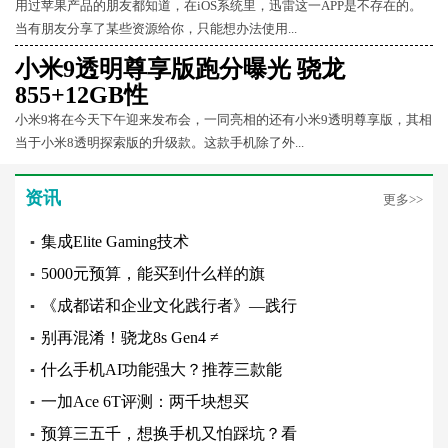
用过苹果产品的朋友都知道，在iOS系统里，迅雷这一APP是不存在的。
当有朋友分享了某些资源给你，只能想办法使用...
小米9透明尊享版跑分曝光 骁龙
855+12GB性
小米9将在今天下午迎来发布会，一同亮相的还有小米9透明尊享版，其相
当于小米8透明探索版的升级款。这款手机除了外...
资讯
更多>>
集成Elite Gaming技术
▪
5000元预算，能买到什么样的旗
▪
《成都诺和企业文化践行者》—践行
▪
别再混淆！骁龙8s Gen4 ≠
▪
什么手机AI功能强大？推荐三款能
▪
一加Ace 6T评测：两千块想买
▪
预算三五千，想换手机又怕踩坑？看
▪