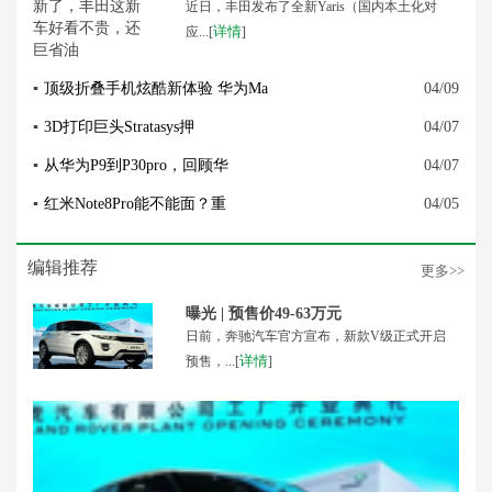
近日，丰田发布了全新Yaris（国内本土化对
详情
应...[
]
▪
顶级折叠手机炫酷新体验 华为Ma
04/09
▪
3D打印巨头Stratasys押
04/07
▪
从华为P9到P30pro，回顾华
04/07
▪
红米Note8Pro能不能面？重
04/05
编辑推荐
更多>>
曝光 | 预售价49-63万元
日前，奔驰汽车官方宣布，新款V级正式开启
详情
预售，...[
]