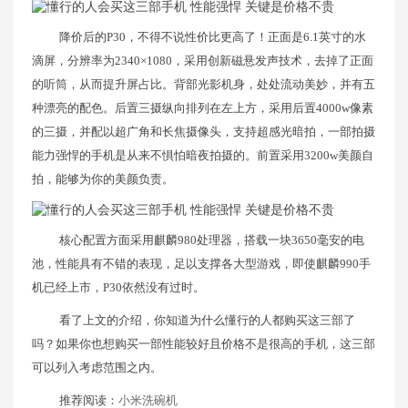
降价后的P30，不得不说性价比更高了！正面是6.1英寸的水
滴屏，分辨率为2340×1080，采用创新磁悬发声技术，去掉了正面
的听筒，从而提升屏占比。背部光影机身，处处流动美妙，并有五
种漂亮的配色。后置三摄纵向排列在左上方，采用后置4000w像素
的三摄，并配以超广角和长焦摄像头，支持超感光暗拍，一部拍摄
能力强悍的手机是从来不惧怕暗夜拍摄的。前置采用3200w美颜自
拍，能够为你的美颜负责。
核心配置方面采用麒麟980处理器，搭载一块3650毫安的电
池，性能具有不错的表现，足以支撑各大型游戏，即使麒麟990手
机已经上市，P30依然没有过时。
看了上文的介绍，你知道为什么懂行的人都购买这三部了
吗？如果你也想购买一部性能较好且价格不是很高的手机，这三部
可以列入考虑范围之内。
推荐阅读：
小米洗碗机