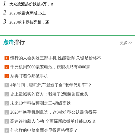
1
大众凌渡起价跌破9万，B
2
2020款雷克萨斯ES上
3
2020款卡罗拉亮相，还
点击
排行
更多>>
懂行的人会买这三部手机 性能强悍 关键是价格不
1
千元机用5000毫安电池，旗舰机只有4000毫
2
别再盯着你那破手机
3
4年时间，哪吒汽车就造了台“老年代步车”？
4
史上最诚实的官方：我装了2颗装饰摄像头
5
未来10年科技预测之三-超级高铁
6
2020年换手机别乱选，这3款机型公认最值得买
7
高速连拍惹人心动 全画幅新款微单佳能EOS R
8
什么样的电脑桌面会显得逼格很高？
9