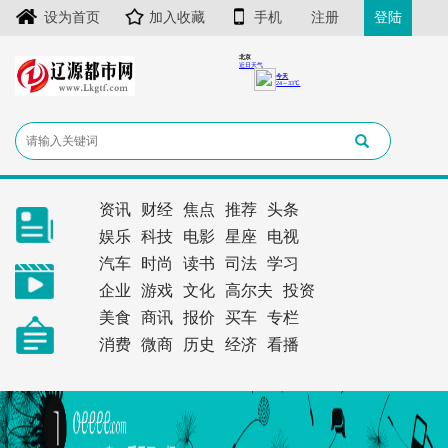
设为首页
加入收藏
手机
注册
登陆
资讯
财经
焦点
推荐
头条
娱乐
科技
电影
星座
电视
汽车
时尚
读书
司法
学习
企业
游戏
文化
高尔夫
投资
美食
商讯
报价
买车
专栏
消费
微商
历史
经济
看播