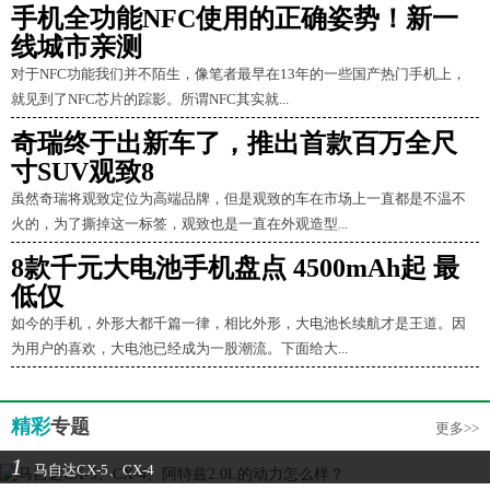
手机全功能NFC使用的正确姿势！新一
线城市亲测
对于NFC功能我们并不陌生，像笔者最早在13年的一些国产热门手机上，
就见到了NFC芯片的踪影。所谓NFC其实就...
奇瑞终于出新车了，推出首款百万全尺
寸SUV观致8
虽然奇瑞将观致定位为高端品牌，但是观致的车在市场上一直都是不温不
火的，为了撕掉这一标签，观致也是一直在外观造型...
8款千元大电池手机盘点 4500mAh起 最
低仅
如今的手机，外形大都千篇一律，相比外形，大电池长续航才是王道。因
为用户的喜欢，大电池已经成为一股潮流。下面给大...
精彩
专题
更多>>
1
马自达CX-5、CX-4