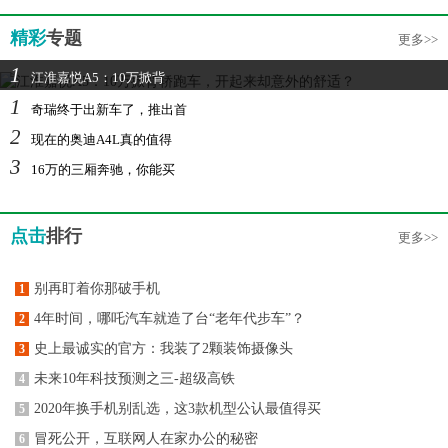
精彩
专题
更多>>
1
江淮嘉悦A5：10万掀背
1
奇瑞终于出新车了，推出首
2
现在的奥迪A4L真的值得
3
16万的三厢奔驰，你能买
点击
排行
更多>>
别再盯着你那破手机
1
4年时间，哪吒汽车就造了台“老年代步车”？
2
史上最诚实的官方：我装了2颗装饰摄像头
3
未来10年科技预测之三-超级高铁
4
2020年换手机别乱选，这3款机型公认最值得买
5
冒死公开，互联网人在家办公的秘密
6