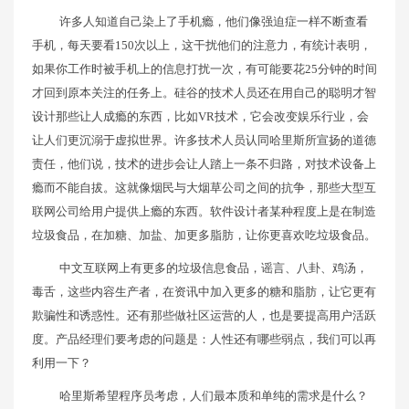
许多人知道自己染上了手机瘾，他们像强迫症一样不断查看
手机，每天要看150次以上，这干扰他们的注意力，有统计表明，
如果你工作时被手机上的信息打扰一次，有可能要花25分钟的时间
才回到原本关注的任务上。硅谷的技术人员还在用自己的聪明才智
设计那些让人成瘾的东西，比如VR技术，它会改变娱乐行业，会
让人们更沉溺于虚拟世界。许多技术人员认同哈里斯所宣扬的道德
责任，他们说，技术的进步会让人踏上一条不归路，对技术设备上
瘾而不能自拔。这就像烟民与大烟草公司之间的抗争，那些大型互
联网公司给用户提供上瘾的东西。软件设计者某种程度上是在制造
垃圾食品，在加糖、加盐、加更多脂肪，让你更喜欢吃垃圾食品。
中文互联网上有更多的垃圾信息食品，谣言、八卦、鸡汤，
毒舌，这些内容生产者，在资讯中加入更多的糖和脂肪，让它更有
欺骗性和诱惑性。还有那些做社区运营的人，也是要提高用户活跃
度。产品经理们要考虑的问题是：人性还有哪些弱点，我们可以再
利用一下？
哈里斯希望程序员考虑，人们最本质和单纯的需求是什么？