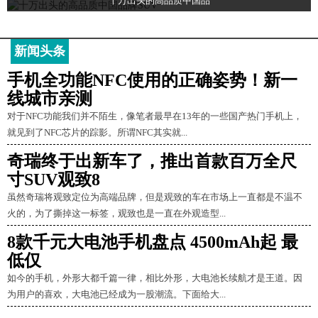
十万出头的高品质中国品
新闻头条
手机全功能NFC使用的正确姿势！新一
线城市亲测
对于NFC功能我们并不陌生，像笔者最早在13年的一些国产热门手机上，
就见到了NFC芯片的踪影。所谓NFC其实就...
奇瑞终于出新车了，推出首款百万全尺
寸SUV观致8
虽然奇瑞将观致定位为高端品牌，但是观致的车在市场上一直都是不温不
火的，为了撕掉这一标签，观致也是一直在外观造型...
8款千元大电池手机盘点 4500mAh起 最
低仅
如今的手机，外形大都千篇一律，相比外形，大电池长续航才是王道。因
为用户的喜欢，大电池已经成为一股潮流。下面给大...