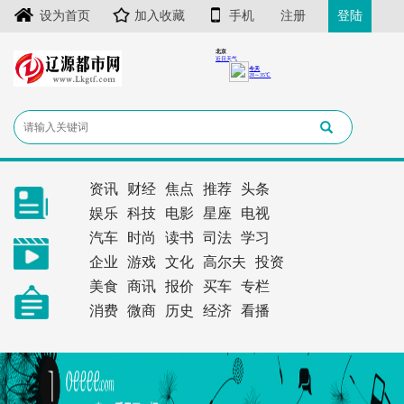
设为首页
加入收藏
手机
注册
登陆
资讯
财经
焦点
推荐
头条
娱乐
科技
电影
星座
电视
汽车
时尚
读书
司法
学习
企业
游戏
文化
高尔夫
投资
美食
商讯
报价
买车
专栏
消费
微商
历史
经济
看播