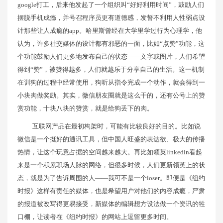
google打工，后来他发起了一个组织叫“好好利用时间”，鼓励人们
摆脱手机成瘾，并号召程序员更有道德感，发誓不利用人性弱点设
计那些让人成瘾的app。哈里斯曾经在大学里学过行为心理学，他
认为，许多社交媒体的设计都有邪恶的一面，比如“点赞”功能，这
个功能鼓励人们更多地发布自己的状态——文字或图片，人们希望
得到“赞”，被赞得越多，人们就越乐于分享自己的生活。这一机制
在训狗的过程中经常使用，狗听从指令完成一个动作，就会得到一
小块肉做奖励。其实，微信朋友圈就是这么干的，还有公号上的赞
赏功能，十块八块的赞赏，就是给狗丢下的肉。
互联网产品在最初构架时，可能有比较良好的目的。比如说
微信是一个挺好的通讯工具，但中国人旺盛的表达欲、极大的传播
热情，让这个玩意占据的空间越来越大。再比如领英linkedin看起
来是一个积累职场人脉的网络，但很多时候，人们更新领英上的状
态，就是为了告诉周围的人——我可不是一个loser。即便是《纽约
时报》这样有责任的媒体，也是希望用户对他们的内容成瘾，严肃
的报道被改写得更易接受，新媒体的编辑想方设法做一个资讯的牲
口棚，让读者在《纽约时报》的网站上逗留更多时间。