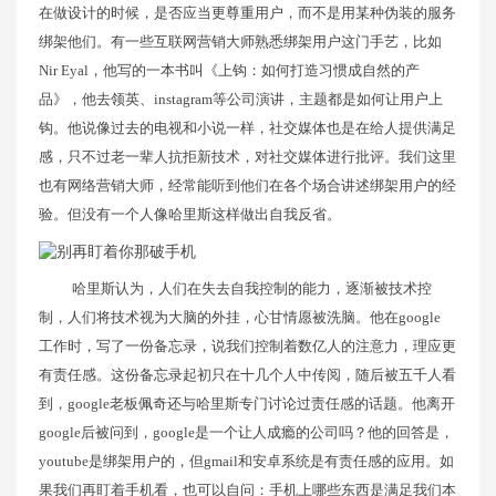
在做设计的时候，是否应当更尊重用户，而不是用某种伪装的服务
绑架他们。有一些互联网营销大师熟悉绑架用户这门手艺，比如
Nir Eyal，他写的一本书叫《上钩：如何打造习惯成自然的产
品》，他去领英、instagram等公司演讲，主题都是如何让用户上
钩。他说像过去的电视和小说一样，社交媒体也是在给人提供满足
感，只不过老一辈人抗拒新技术，对社交媒体进行批评。我们这里
也有网络营销大师，经常能听到他们在各个场合讲述绑架用户的经
验。但没有一个人像哈里斯这样做出自我反省。
哈里斯认为，人们在失去自我控制的能力，逐渐被技术控
制，人们将技术视为大脑的外挂，心甘情愿被洗脑。他在google
工作时，写了一份备忘录，说我们控制着数亿人的注意力，理应更
有责任感。这份备忘录起初只在十几个人中传阅，随后被五千人看
到，google老板佩奇还与哈里斯专门讨论过责任感的话题。他离开
google后被问到，google是一个让人成瘾的公司吗？他的回答是，
youtube是绑架用户的，但gmail和安卓系统是有责任感的应用。如
果我们再盯着手机看，也可以自问：手机上哪些东西是满足我们本