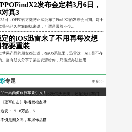
PPOFindX2发布会定档3月6日，
你对真3
月25日，OPPO官方微博正式公布了Find X2的发布会日期。对于
款曝光已久的旗舰机来说，可谓是带着不少...
稳定的iOS迅雷来了不用再每次想
用都要重装
过苹果产品的朋友都知道，在iOS系统里，迅雷这一APP是不存
的。当有朋友分享了某些资源给你，只能想办法使用...
彩
专题
更多>>
又一高颜值旅行车要引入！
《蓝军出击》刚播就槽点满
途安：15.18万起，6
不愧是潮女郎，掌握饰品搭