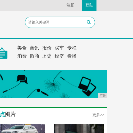
注册
登陆
美食
商讯
报价
买车
专栏
消费
微商
历史
经济
看播
广告
点
图片
更多>>