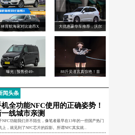
林肯航海家对比途昂X
大优惠豪华车推荐，沃尔
曝光 | 预售价49-
88斤吴谨言真惊艳！首
新闻头条
手机全功能NFC使用的正确姿势！
新一线城市亲测
于NFC功能我们并不陌生，像笔者最早在13年的一些国产热门
机上，就见到了NFC芯片的踪影。所谓NFC其实就...