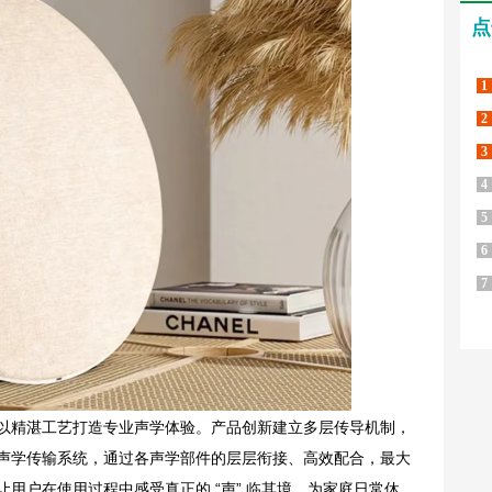
点
1
2
3
4
5
6
7
以精湛工艺打造专业声学体验。产品创新建立多层传导机制，
声学传输系统，通过各声学部件的层层衔接、高效配合，最大
用户在使用过程中感受真正的 “声” 临其境，为家庭日常休