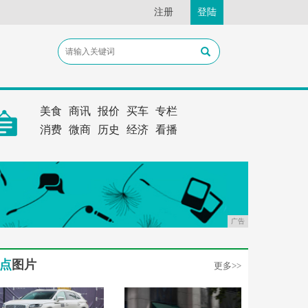
注册
登陆
美食
商讯
报价
买车
专栏
消费
微商
历史
经济
看播
广告
点
图片
更多>>