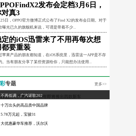
PPOFindX2发布会定档3月6日，
你对真3
月25日，OPPO官方微博正式公布了Find X2的发布会日期。对于
款曝光已久的旗舰机来说，可谓是带着不少...
稳定的iOS迅雷来了不用再每次想
用都要重装
过苹果产品的朋友都知道，在iOS系统里，迅雷这一APP是不存
的。当有朋友分享了某些资源给你，只能想办法使用...
彩
专题
更多>>
不再低调，广汽讴歌202
十万出头的高品质中国品牌
5.78万元起，宝骏31
大优惠豪华车推荐，沃尔沃