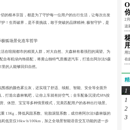
O
一切的根本宗旨，都是为了守护每一位用户的出行生活，让每次出发
2
护！生而破界，是不畏挑战，敢于突破的品牌精神; 极智守护，是
这
绎极狐场景化造车哲学
生活在喧闹都市的精英人群，对大自然、大森林有着强烈的渴望。为
用
，配合有机绿内饰搭配，将黄山独特气质搬进汽车，打造出阿尔法S森
在
市里的人能够回归自然。
精
氛围感的颜色雾云灰，还实现了舒适、续航、智能、安全等全面升
1
氛，打造出森林氧吧，让你上车就有好空气；全车配备沉浸式SPA按
1
营、休憩、宝宝等多种情景模式，完美匹配用户的各种出行场景。
2
 13Kg，降低风阻系数、轮胎滚阻系数，成功将阿尔法S森林版的
3
电耗低至仅16kw·h/100km，加之全场景智能语音交互功能的进一步