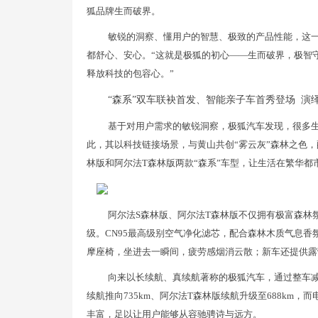
狐品牌生而破界。
敏锐的洞察、懂用户的智慧、极致的产品性能，这
都舒心、安心。“这就是极狐的初心——生而破界，极智守
释放科技的包容心。”
“森系”双车联袂首发、智能亲子车首秀登场 演
基于对用户需求的敏锐洞察，极狐汽车发现，很多
此，其以科技链接场景，与黄山共创“雾云灰”森林之色
林版和阿尔法T森林版两款“森系”车型，让生活在繁华都
阿尔法S森林版、阿尔法T森林版不仅拥有极富森林
级。CN95最高级别空气净化滤芯，配合森林木质气息香
摩座椅，坐进去一瞬间，疲劳感烟消云散；新车还提供露
向来以长续航、真续航著称的极狐汽车，通过整车减重
续航推向735km、阿尔法T森林版续航升级至688km，而
丰富，足以让用户能够从容驰骋诗与远方。