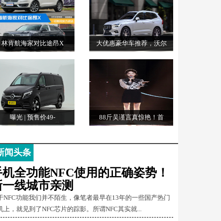
林肯航海家对比途昂X
大优惠豪华车推荐，沃尔
曝光 | 预售价49-
88斤吴谨言真惊艳！首
新闻头条
手机全功能NFC使用的正确姿势！
新一线城市亲测
于NFC功能我们并不陌生，像笔者最早在13年的一些国产热门
机上，就见到了NFC芯片的踪影。所谓NFC其实就...