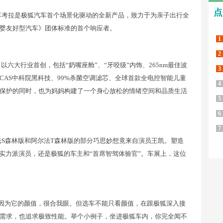
点
车考拉是极狐汽车首个场景化驱动的全新产品，致力于为亲子出行全
婴友好型汽车》团体标准的首个响应者。
1
2
六大行业首创，包括“奶嘴座舱”、“牙咬级”内饰、265nm最佳波
3
AS中科院黑科技、99%杀菌空调滤芯、全球首款全电控智能儿童
4
保护的同时，也为妈妈构建了一个身心放松的情绪空间和品质生活
5
6
7
S森林版和阿尔法T森林版的部分巧思妙想竟来自演员王凯。塑造
实力派演员，还是极狐的车主和“首席智驾体验官”。车展上，这位
因为它的颜值，很合我眼。但选车不能只看颜值，在跟极狐深入接
需求，也追求极致性能。举个小例子，坐进极狐车内，你完全闻不