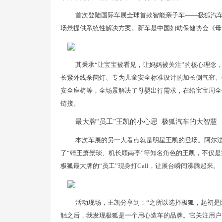
首次登陆国际车展全球首款智能亲子车——极狐汽
场景提供系统性解决方案。新车是中国妇幼保健协会《母
其秉承“让宝宝被看见，让妈妈被关注”的核心理念，以
长紫外线杀菌灯、专为儿童安全标准设计的加长侧气帘、C
安全座椅等，全场景解决了母婴出行需求，在给宝宝周全
链接。
最大牌“员工”王凯的小心思 极狐汽车的大智慧
本次车展的另一大看点就是明星王凯的登场。阿尔法
了“靖王萧景琰、机长顾南亭”等知名角色的王凯，不仅是
极狐最大牌的“员工”现身打Call，让展台瞬间沸腾起来。
活动现场，王凯分享到：“之所以选择极狐，起初是
触之后，我发现极狐是一个用心造车的品牌。它关注用户