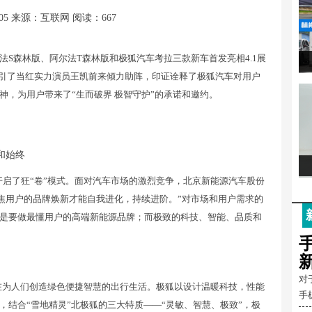
05
来源：互联网
阅读：667
尔法S森林版、阿尔法T森林版和极狐汽车考拉三款新车首发亮相4.1展
吸引了当红实力演员王凯前来倾力助阵，印证诠释了极狐汽车对用户
，为用户带来了“生而破界 极智守护”的承诺和邀约。
和始终
是开启了狂“卷”模式。面对汽车市场的激烈竞争，北京新能源汽车股份
聚焦用户的品牌焕新才能自我进化，持续进阶。”对市场和用户需求的
是要做最懂用户的高端新能源品牌；而极致的科技、智能、品质和
对
在为人们创造绿色便捷智慧的出行生活。极狐以设计温暖科技，性能
手
结合“雪地精灵”北极狐的三大特质——“灵敏、智慧、极致”，极