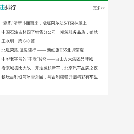
击
排行
更多>>
“森系”清新扑面而来，极狐阿尔法S/T森林版上
中国石油吉林四平销售分公司：精筑服务品质，铺就
王水明 · 第 640 篇
北境荣耀,温暖随行 —— 新红旗HS5北境荣耀
中华老字号的“不老”传奇——白山方大集团品牌诚
看京城德比大战，开走魔核新车，北京汽车品牌之夜
畅玩吉利银河冰雪乐园，与吉利熊猫开启精彩有车生