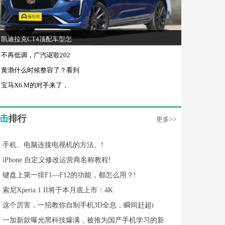
凯迪拉克CT4顶配车型怎
不再低调，广汽讴歌202
黄渤什么时候整容了？看到
宝马X6 M的对手来了，
击
排行
更多>>
手机、电脑连接电视机的方法。!
iPhone 自定义修改运营商名称教程!
键盘上第一排F1—F12的功能，都怎么用？!
索尼Xperia 1 II将于本月底上市：4K
这个厉害，一招教你自制手机3D全息，瞬间赶超i
一加新款曝光黑科技爆满，被推为国产手机学习的新