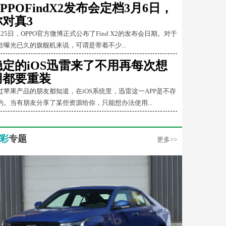
PPOFindX2发布会定档3月6日，
你对真3
月25日，OPPO官方微博正式公布了Find X2的发布会日期。对于
款曝光已久的旗舰机来说，可谓是带着不少...
稳定的iOS迅雷来了不用再每次想
用都要重装
过苹果产品的朋友都知道，在iOS系统里，迅雷这一APP是不存
的。当有朋友分享了某些资源给你，只能想办法使用...
彩
专题
更多>>