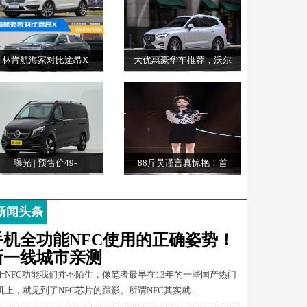
林肯航海家对比途昂X
大优惠豪华车推荐，沃尔
曝光 | 预售价49-
88斤吴谨言真惊艳！首
新闻头条
手机全功能NFC使用的正确姿势！
新一线城市亲测
于NFC功能我们并不陌生，像笔者最早在13年的一些国产热门
机上，就见到了NFC芯片的踪影。所谓NFC其实就...