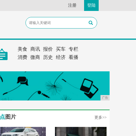
注册
登陆
美食
商讯
报价
买车
专栏
消费
微商
历史
经济
看播
广告
点
图片
更多>>