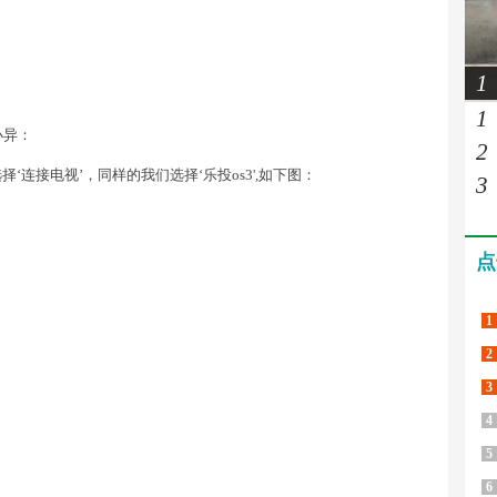
1
1
小异：
2
‘连接电视’，同样的我们选择‘乐投os3',如下图：
3
点
1
2
3
4
5
6