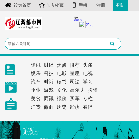
设为首页
加入收藏
手机
注册
登陆
资讯
财经
焦点
推荐
头条
娱乐
科技
电影
星座
电视
汽车
时尚
读书
司法
学习
企业
游戏
文化
高尔夫
投资
美食
商讯
报价
买车
专栏
消费
微商
历史
经济
看播