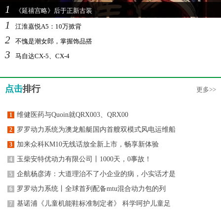
1
《延禧宫略》后于正新古装
1
江淮嘉悦A5：10万掀背
2
不愧是潮女郎，掌握饰品搭
3
马自达CX-5、CX-4
点击
排行
更多>>
维健医药与Quoin就QRX003、QRX00
1
罗罗动力系统为澳龙船艇国内首艘双模式风电运维船
2
加来众科KM10无线话放全新上市，畅享新体验
3
玉柴安特优动力有限公司丨1000天，0事故！
4
企航杨彦涛：大道理治不了小企业的病，小实话才是
5
罗罗动力系统丨全球首列配备mtu混合动力包的列
6
基诺浦《儿童机能鞋标准制定者》 科学呵护儿童足
7