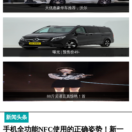
大优惠豪华车推荐，沃尔
曝光 | 预售价49-
88斤吴谨言真惊艳！首
新闻头条
手机全功能NFC使用的正确姿势！新一