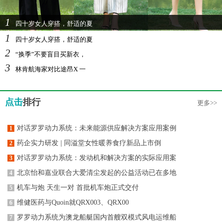
1
四十岁女人穿搭，舒适的夏
1
四十岁女人穿搭，舒适的夏
2
“换季”不要盲目买新衣，
3
林肯航海家对比途昂X 一
点击
排行
更多>>
对话罗罗动力系统：未来能源供应解决方案应用案例
1
药企实力研发 | 同溢堂女性暖养食疗新品上市倒
2
对话罗罗动力系统：发动机和解决方案的实际应用案
3
北京怡和嘉业联合大爱清尘发起的公益活动已在多地
4
机车与炮 天生一对 首批机车炮正式交付
5
维健医药与Quoin就QRX003、QRX00
6
罗罗动力系统为澳龙船艇国内首艘双模式风电运维船
7