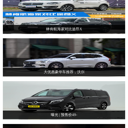
林肯航海家对比途昂X
大优惠豪华车推荐，沃尔
曝光 | 预售价49-