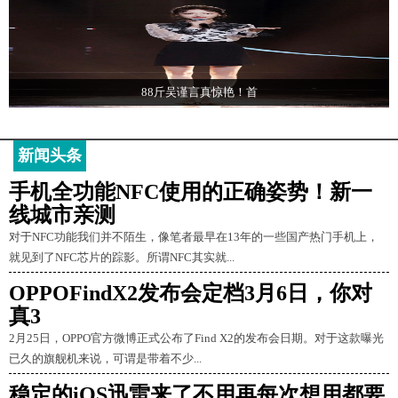
88斤吴谨言真惊艳！首
新闻头条
手机全功能NFC使用的正确姿势！新一
线城市亲测
对于NFC功能我们并不陌生，像笔者最早在13年的一些国产热门手机上，
就见到了NFC芯片的踪影。所谓NFC其实就...
OPPOFindX2发布会定档3月6日，你对
真3
2月25日，OPPO官方微博正式公布了Find X2的发布会日期。对于这款曝光
已久的旗舰机来说，可谓是带着不少...
稳定的iOS迅雷来了不用再每次想用都要