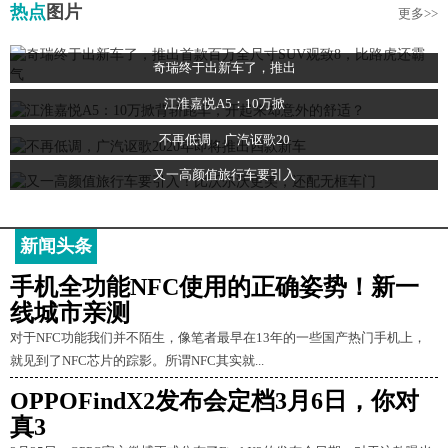
热点
图片
更多>>
奇瑞终于出新车了，推出
江淮嘉悦A5：10万掀
不再低调，广汽讴歌20
又一高颜值旅行车要引入
新闻头条
手机全功能NFC使用的正确姿势！新一
线城市亲测
对于NFC功能我们并不陌生，像笔者最早在13年的一些国产热门手机上，
就见到了NFC芯片的踪影。所谓NFC其实就...
OPPOFindX2发布会定档3月6日，你对
真3