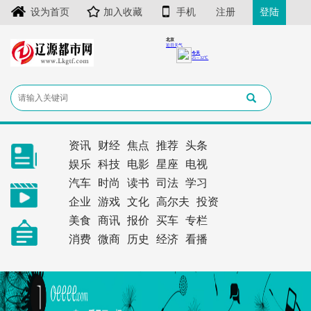
设为首页
加入收藏
手机
注册
登陆
资讯
财经
焦点
推荐
头条
娱乐
科技
电影
星座
电视
汽车
时尚
读书
司法
学习
企业
游戏
文化
高尔夫
投资
美食
商讯
报价
买车
专栏
消费
微商
历史
经济
看播