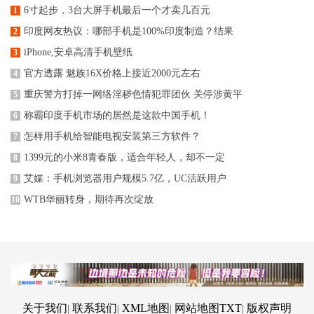
6寸起步，3台大屏手机最后一个才卖几百元
1
印度网友热议：哪部手机是100%印度制造？结果
2
iPhone,安卓高清手机壁纸
3
官方透露 魅族16X价格上接近2000元左右
4
重庆警方打掉一网络淫秽色情犯罪团伙 关停涉黄平
5
称霸印度手机市场的居然是这款中国手机！
6
怎样用手机给智能电视安装第三方软件？
7
1399元的小米8青春版，适合年轻人，却不一定
8
艾媒：手机浏览器用户规模5.7亿，UC活跃用户
9
WTB华丽转身，期待再次绽放
10
关于我们
联系我们
XML地图
网站地图
TXT
版权声明
|
|
|
|