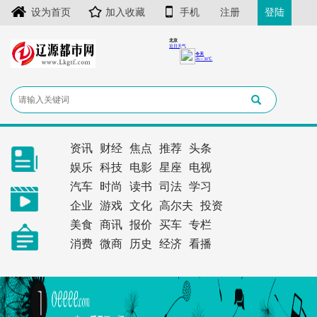
设为首页
加入收藏
手机
注册
登陆
资讯
财经
焦点
推荐
头条
娱乐
科技
电影
星座
电视
汽车
时尚
读书
司法
学习
企业
游戏
文化
高尔夫
投资
美食
商讯
报价
买车
专栏
消费
微商
历史
经济
看播