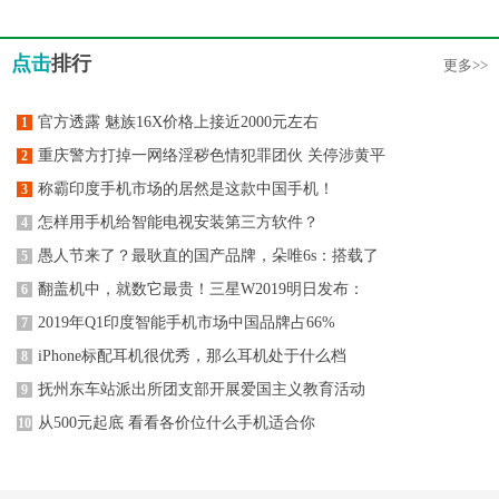
点击
排行
更多>>
官方透露 魅族16X价格上接近2000元左右
1
重庆警方打掉一网络淫秽色情犯罪团伙 关停涉黄平
2
称霸印度手机市场的居然是这款中国手机！
3
怎样用手机给智能电视安装第三方软件？
4
愚人节来了？最耿直的国产品牌，朵唯6s：搭载了
5
翻盖机中，就数它最贵！三星W2019明日发布：
6
2019年Q1印度智能手机市场中国品牌占66%
7
iPhone标配耳机很优秀，那么耳机处于什么档
8
抚州东车站派出所团支部开展爱国主义教育活动
9
从500元起底 看看各价位什么手机适合你
10