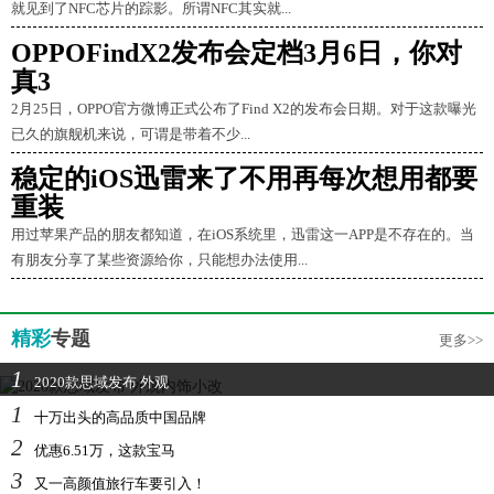
就见到了NFC芯片的踪影。所谓NFC其实就...
OPPOFindX2发布会定档3月6日，你对
真3
2月25日，OPPO官方微博正式公布了Find X2的发布会日期。对于这款曝光
已久的旗舰机来说，可谓是带着不少...
稳定的iOS迅雷来了不用再每次想用都要
重装
用过苹果产品的朋友都知道，在iOS系统里，迅雷这一APP是不存在的。当
有朋友分享了某些资源给你，只能想办法使用...
精彩
专题
更多>>
1
2020款思域发布 外观
1
十万出头的高品质中国品牌
2
优惠6.51万，这款宝马
3
又一高颜值旅行车要引入！