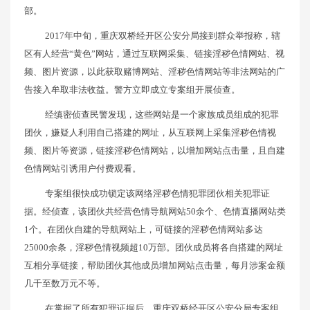
部。
2017年中旬，重庆双桥经开区公安分局接到群众举报称，辖
区有人经营“黄色”网站，通过互联网采集、链接淫秽色情网站、视
频、图片资源，以此获取赌博网站、淫秽色情网站等非法网站的广
告接入牟取非法收益。警方立即成立专案组开展侦查。
经缜密侦查民警发现，这些网站是一个家族成员组成的犯罪
团伙，嫌疑人利用自己搭建的网址，从互联网上采集淫秽色情视
频、图片等资源，链接淫秽色情网站，以增加网站点击量，且自建
色情网站引诱用户付费观看。
专案组很快成功锁定该网络淫秽色情犯罪团伙相关犯罪证
据。经侦查，该团伙共经营色情导航网站50余个、色情直播网站类
1个。在团伙自建的导航网站上，可链接的淫秽色情网站多达
25000余条，淫秽色情视频超10万部。团伙成员将各自搭建的网址
互相分享链接，帮助团伙其他成员增加网站点击量，每月涉案金额
几千至数万元不等。
在掌握了所有犯罪证据后，重庆双桥经开区公安分局专案组