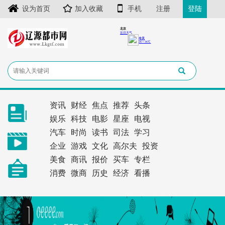
设为首页
加入收藏
手机
注册
登陆
资讯
财经
焦点
推荐
头条
娱乐
科技
电影
星座
电视
汽车
时尚
读书
司法
学习
企业
游戏
文化
高尔夫
投资
美食
商讯
报价
买车
专栏
消费
微商
历史
经济
看播