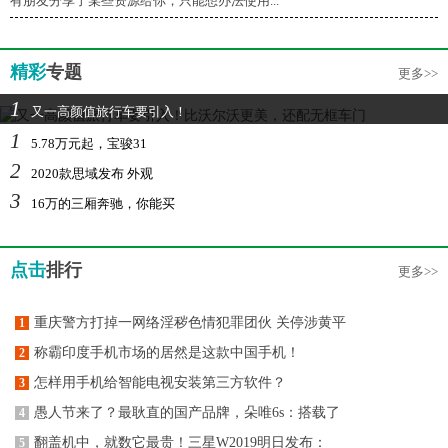
有朋友分享了某些资源给你，只能想办法使用...
精彩
专题
更多>>
1
又一高颜值旅行车要引入！
1
5.78万元起，宝骏31
2
2020款思域发布 外观
3
16万的三厢奔驰，你能买
点击
排行
更多>>
重庆警方打掉一网络淫秽色情犯罪团伙 关停涉黄平
1
称霸印度手机市场的居然是这款中国手机！
2
怎样用手机给智能电视安装第三方软件？
3
愚人节来了？最耿直的国产品牌，朵唯6s：搭载了
4
翻盖机中，就数它最贵！三星W2019明日发布：
5