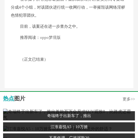
分成4个小组，对该团伙进行统一收网行动，一举摧毁该网络淫秽
色情犯罪团伙。
目前，该案还在进一步查办之中。
推荐阅读：
oppo梦境版
（正文已结束）
热点
图片
更多>>
奇瑞终于出新车了，推出
江淮嘉悦A5：10万掀
不再低调，广汽讴歌20