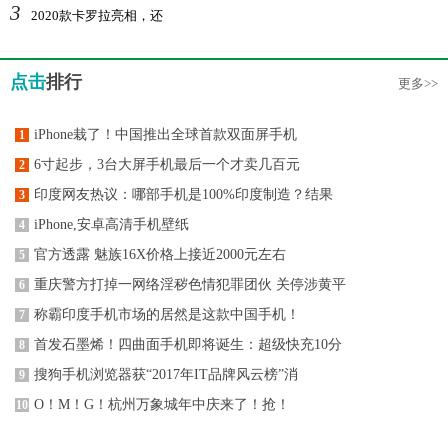
3
2020款卡罗拉亮相，还
点击
排行
更多>>
iPhone栽了！中国推出全球首款双面屏手机
1
6寸起步，3台大屏手机最后一个才卖几百元
2
印度网友热议：哪部手机是100%印度制造？结果
3
iPhone,安卓高清手机壁纸
4
官方透露 魅族16X价格上接近2000元左右
5
重庆警方打掉一网络淫秽色情犯罪团伙 关停涉黄平
6
称霸印度手机市场的居然是这款中国手机！
7
首发石墨烯！四曲面手机即将诞生：超级快充10分
8
搜狗手机浏览器获“2017年IT品牌风云榜”消
9
O！M！G！杭州万象城年中庆来了！抢！
10