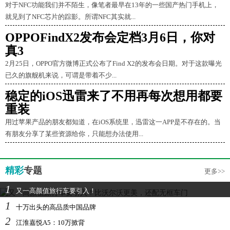
对于NFC功能我们并不陌生，像笔者最早在13年的一些国产热门手机上，
就见到了NFC芯片的踪影。所谓NFC其实就...
OPPOFindX2发布会定档3月6日，你对
真3
2月25日，OPPO官方微博正式公布了Find X2的发布会日期。对于这款曝光
已久的旗舰机来说，可谓是带着不少...
稳定的iOS迅雷来了不用再每次想用都要
重装
用过苹果产品的朋友都知道，在iOS系统里，迅雷这一APP是不存在的。当
有朋友分享了某些资源给你，只能想办法使用...
精彩
专题
更多>>
1
又一高颜值旅行车要引入！
1
十万出头的高品质中国品牌
2
江淮嘉悦A5：10万掀背