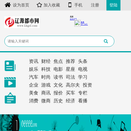
设为首页
加入收藏
手机
注册
登陆
资讯
财经
焦点
推荐
头条
娱乐
科技
电影
星座
电视
汽车
时尚
读书
司法
学习
企业
游戏
文化
高尔夫
投资
美食
商讯
报价
买车
专栏
消费
微商
历史
经济
看播