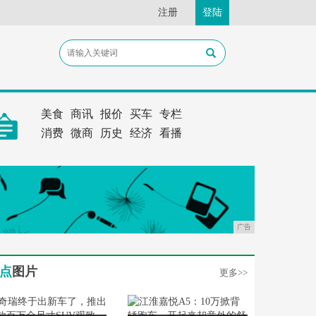
注册
登陆
美食
商讯
报价
买车
专栏
消费
微商
历史
经济
看播
广告
点
图片
更多>>