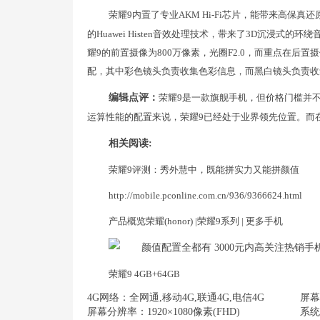
荣耀9内置了专业AKM Hi-Fi芯片，能带来高保真
的Huawei Histen音效处理技术，带来了3D沉浸
耀9的前置摄像为800万像素，光圈F2.0，而重点在后置
配，其中彩色镜头负责收集色彩信息，而黑白镜头负责收
编辑点评：
荣耀9是一款旗舰手机，但价格门槛并不
运算性能的配置来说，荣耀9已经处于业界领先位置。而
相关阅读:
荣耀9评测：秀外慧中，既能拼实力又能拼颜值
http://mobile.pconline.com.cn/936/9366624.html
产品概览荣耀(honor) |荣耀9系列 | 更多手机
荣耀9 4GB+64GB
4G网络：全网通,移动4G,联通4G,电信4G
屏幕
屏幕分辨率：1920×1080像素(FHD)
系统：