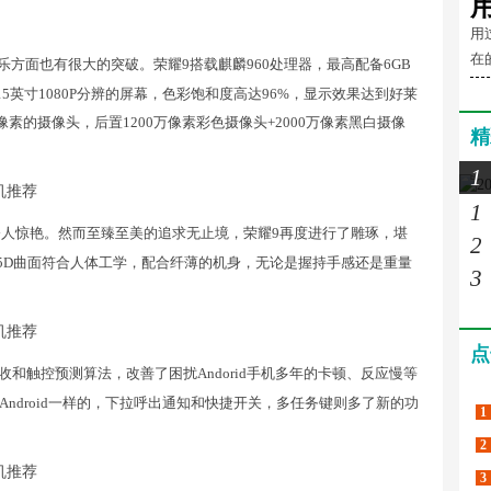
用
在
方面也有很大的突破。荣耀9搭载麒麟960处理器，最高配备6GB
5.15英寸1080P分辨的屏幕，色彩饱和度高达96%，显示效果达到好莱
像素的摄像头，后置1200万像素彩色摄像头+2000万像素黑白摄像
精
1
1
够令人惊艳。然而至臻至美的追求无止境，荣耀9再度进行了雕琢，堪
2
2.5D曲面符合人体工学，配合纤薄的机身，无论是握持手感还是重量
3
点
回收和触控预测算法，改善了困扰Andorid手机多年的卡顿、反应慢等
ndroid一样的，下拉呼出通知和快捷开关，多任务键则多了新的功
1
2
3