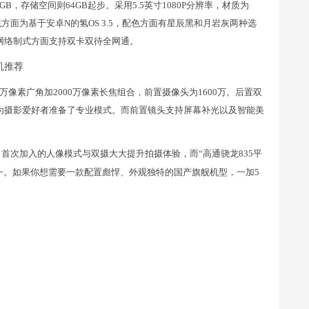
B，存储空间则64GB起步。采用5.5英寸1080P分辨率，材质为
系统方面为基于安卓N的氢OS 3.5，配色方面有星辰黑和月岩灰两种选
充。网络制式方面支持双卡双待全网通。
万像素广角加2000万像素长焦组合，前置摄像头为1600万。后置双
为摄影爱好者准备了专业模式。而前置镜头支持屏幕补光以及智能美
，首次加入的人像模式与双摄大大提升拍摄体验，而“高通骁龙835平
合之一。如果你想需要一款配置彪悍、外观独特的国产旗舰机型，一加5