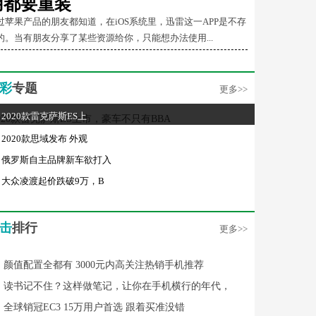
用都要重装
过苹果产品的朋友都知道，在iOS系统里，迅雷这一APP是不存
的。当有朋友分享了某些资源给你，只能想办法使用...
彩
专题
更多>>
2020款雷克萨斯ES上
2020款思域发布 外观
俄罗斯自主品牌新车欲打入
大众凌渡起价跌破9万，B
击
排行
更多>>
颜值配置全都有 3000元内高关注热销手机推荐
读书记不住？这样做笔记，让你在手机横行的年代，
全球销冠EC3 15万用户首选 跟着买准没错