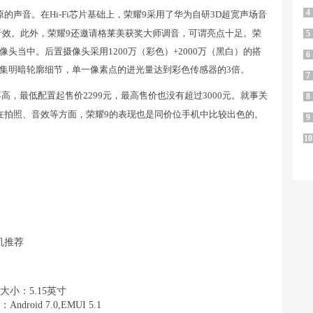
4
还原的声音。在Hi-Fi芯片基础上，荣耀9采用了华为自研3D超宽声场音
式的环绕音效。此外，荣耀9还邀请格莱美获奖大师调音，可谓亮点十足。荣
5
摄像头当中。后置摄像头采用1200万（彩色）+2000万（黑白）的搭
6
集明暗轮廓细节，单一像素点的进光量达到彩色传感器的3倍。
7
高，最低配置起售价2299元，最高售价也没有超过3000元。就事关
8
在拍照、音效等方面，荣耀9的表现也是同价位手机中比较出色的。
9
10
大小：5.15英寸
Android 7.0,EMUI 5.1