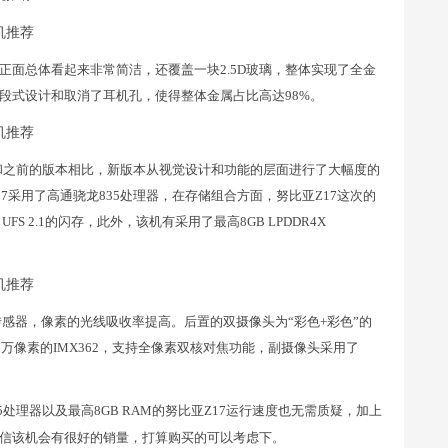
正面总体看起来非常简洁，还覆盖一块2.5D玻璃，整体实现了全金
段式设计和取消了耳机孔，使得整体金属占比高达98%。
 UI 5.0，和之前的版本相比，新版本从视觉设计和功能的层面进行了大幅度的
7采用了高通骁龙835处理器，在存储组合方面，努比亚Z17这次的
 UFS 2.1的闪存，此外，该机有采用了最高8GB LPDDR4X
LL传感器，像素的光线吸收率提高。后置的双摄像头为“彩色+彩色”的
万像素的IMX362，支持全像素双核对焦功能，副摄像头采用了
。
处理器以及最高8GB RAM的努比亚Z17运行速度也无需质疑，加上
信该机会有很好的销量，打算购买的可以考虑下。