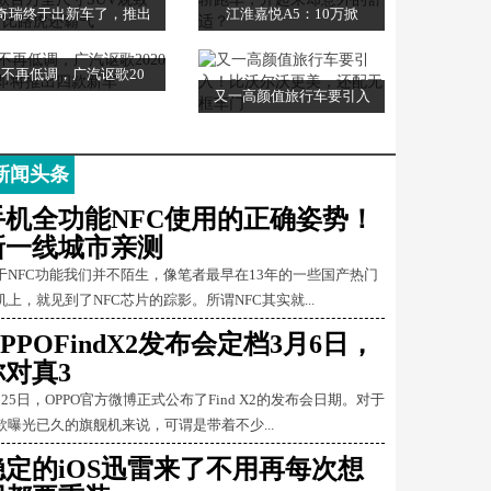
奇瑞终于出新车了，推出
江淮嘉悦A5：10万掀
不再低调，广汽讴歌20
又一高颜值旅行车要引入
新闻头条
手机全功能NFC使用的正确姿势！
新一线城市亲测
于NFC功能我们并不陌生，像笔者最早在13年的一些国产热门
机上，就见到了NFC芯片的踪影。所谓NFC其实就...
PPOFindX2发布会定档3月6日，
你对真3
月25日，OPPO官方微博正式公布了Find X2的发布会日期。对于
款曝光已久的旗舰机来说，可谓是带着不少...
稳定的iOS迅雷来了不用再每次想