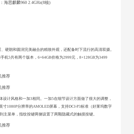
：海思麒麟960 2.4GHz(8核)
配置、硬朗和圆润完美融合的精致外观，还配备时下流行的高清双摄。
共有两个版本，6+64GB价格为2999元，8+128GB为3499
体设计风格和一加3相同。一加5在细节设计方面做了很大的调整，
1080P分辨率的AMOLED屏幕，支持DCI-P3标准（好莱坞数字
回到主菜单，指纹按键两侧设置了两颗隐藏式的触摸按键。