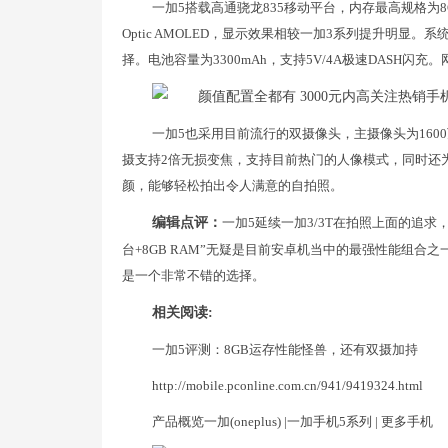
一加5搭载高通骁龙835移动平台，内存最高规格为8G
Optic AMOLED，显示效果相较一加3系列提升明显。
择。电池容量为3300mAh，支持5V/4A极速DASH闪
一加5也采用目前流行的双摄像头，主摄像头为1600
摄支持2倍无损变焦，支持目前热门的人像模式，同时还
颜，能够轻松拍出令人满意的自拍照。
编辑点评：
一加5延续一加3/3T在拍照上面的追求
台+8GB RAM”无疑是目前安卓机当中的最强性能组
是一个非常不错的选择。
相关阅读:
一加5评测：8GB运存性能怪兽，还有双摄加持
http://mobile.pconline.com.cn/941/9419324.html
产品概览一加(oneplus) |一加手机5系列 | 更多手机