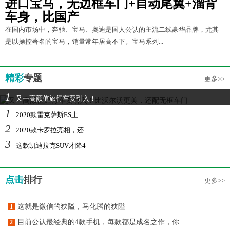
进口宝马，无边框车门+自动尾翼+溜背
车身，比国产
在国内市场中，奔驰、宝马、奥迪是国人公认的主流二线豪华品牌，尤其
是以操控著名的宝马，销量常年居高不下。宝马系列...
精彩
专题
更多>>
1
又一高颜值旅行车要引入！
1
2020款雷克萨斯ES上
2
2020款卡罗拉亮相，还
3
这款凯迪拉克SUV才降4
点击
排行
更多>>
这就是微信的狭隘，马化腾的狭隘
1
目前公认最经典的4款手机，每款都是成名之作，你
2