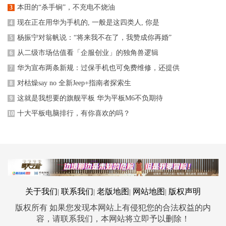
本田的“杀手锏”，不充电不烧油
3
现在正在用华为手机的, 一般是这四类人, 你是
4
杨振宁对翁帆说：“将来我不在了，我赞成你再婚”
5
从二级市场估值看「企服创业」的独角兽逻辑
6
华为宣布两条新规：过保手机也可免费维修，还提供
7
对枯燥say no 全新Jeep+指南者探索生
8
这就是我想要的旗舰平板 华为平板M6不负期待
9
十大平板电脑排行，有你喜欢的吗？
10
关于我们
联系我们
老版地图
网站地图
版权声明
|
|
|
|
版权所有 如果您发现本网站上有侵犯您的合法权益的内
容，请联系我们，本网站将立即予以删除！