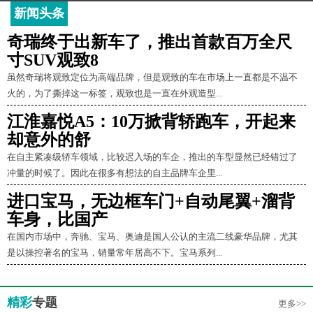
新闻头条
奇瑞终于出新车了，推出首款百万全尺
寸SUV观致8
虽然奇瑞将观致定位为高端品牌，但是观致的车在市场上一直都是不温不
火的，为了撕掉这一标签，观致也是一直在外观造型...
江淮嘉悦A5：10万掀背轿跑车，开起来
却意外的舒
在自主紧凑级轿车领域，比较迟入场的车企，推出的车型显然已经错过了
冲量的时候了。因此在很多有想法的自主品牌车企里...
进口宝马，无边框车门+自动尾翼+溜背
车身，比国产
在国内市场中，奔驰、宝马、奥迪是国人公认的主流二线豪华品牌，尤其
是以操控著名的宝马，销量常年居高不下。宝马系列...
精彩
专题
更多>>