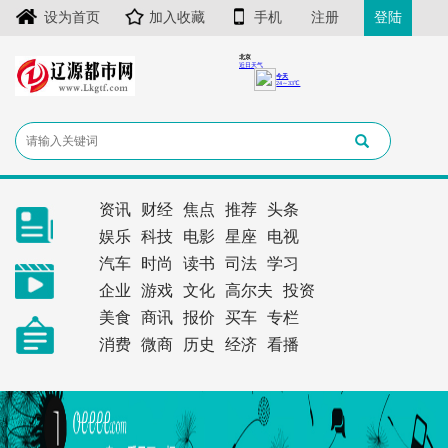
设为首页
加入收藏
手机
注册
登陆
资讯
财经
焦点
推荐
头条
娱乐
科技
电影
星座
电视
汽车
时尚
读书
司法
学习
企业
游戏
文化
高尔夫
投资
美食
商讯
报价
买车
专栏
消费
微商
历史
经济
看播