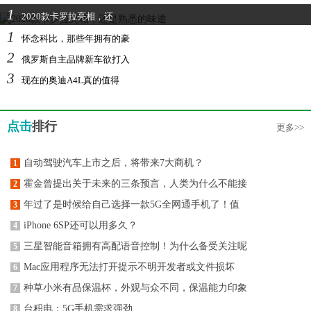
1
2020款卡罗拉亮相，还
1
怀念科比，那些年拥有的豪
2
俄罗斯自主品牌新车欲打入
3
现在的奥迪A4L真的值得
点击
排行
更多>>
自动驾驶汽车上市之后，将带来7大商机？
1
霍金曾提出关于未来的三条预言，人类为什么不能接
2
年过了是时候给自己选择一款5G全网通手机了！值
3
iPhone 6SP还可以用多久？
4
三星智能音箱拥有高配语音控制！为什么备受关注呢
5
Mac应用程序无法打开提示不明开发者或文件损坏
6
种草小米有品保温杯，外观与众不同，保温能力印象
7
台积电：5G手机需求强劲
8