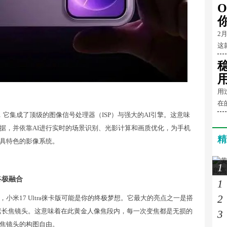
O
2
这
用
在
它集成了顶级的图像信号处理器（ISP）与强大的AI引擎。这意味
据，并依靠AI进行实时的场景识别、光影计算和画质优化，为手机
精
具特色的影像系统。
1
的终极融合
1
2
米17 Ultra徕卡版可能是你的终极梦想。它最大的亮点之一是搭
亿像素长焦镜头。这意味着在此黄金人像焦段内，每一次变焦都是无损的
3
焦镜头的构图自由。