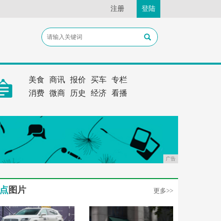
注册
登陆
美食
商讯
报价
买车
专栏
消费
微商
历史
经济
看播
广告
点
图片
更多>>