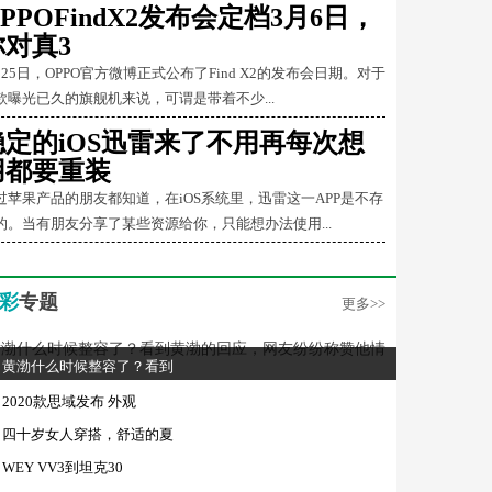
PPOFindX2发布会定档3月6日，
你对真3
月25日，OPPO官方微博正式公布了Find X2的发布会日期。对于
款曝光已久的旗舰机来说，可谓是带着不少...
稳定的iOS迅雷来了不用再每次想
用都要重装
过苹果产品的朋友都知道，在iOS系统里，迅雷这一APP是不存
的。当有朋友分享了某些资源给你，只能想办法使用...
彩
专题
更多>>
黄渤什么时候整容了？看到
2020款思域发布 外观
四十岁女人穿搭，舒适的夏
WEY VV3到坦克30