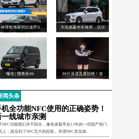
林肯航海家对比途昂X
大优惠豪华车推荐，沃尔
曝光 | 预售价49-
88斤吴谨言真惊艳！首
新闻头条
手机全功能NFC使用的正确姿势！
新一线城市亲测
于NFC功能我们并不陌生，像笔者最早在13年的一些国产热门
机上，就见到了NFC芯片的踪影。所谓NFC其实就...