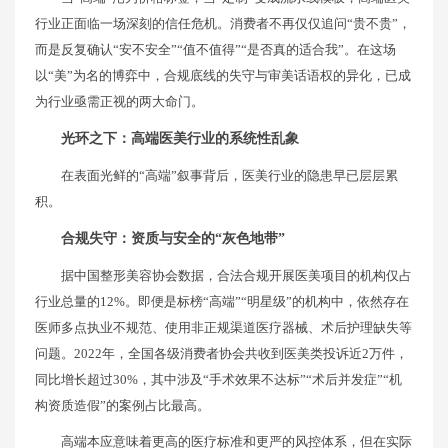
行业正面临一场深刻的信任危机。消费者不再仅仅追问“贵不贵”，
而是反复确认“安不安全”“值不值得”“是否真的适合我”。在这场
以“美”为名的博弈中，合规底线的失守与审美话语权的异化，已成
为行业亟需正视的两大命门。
光环之下：高端医美行业的系统性乱象
在表面光鲜的“高端”叙事背后，医美行业的隐患早已层层累
积。
合规失守：资质与安全的“灰色地带”
据中国整形美容协会数据，合法合规开展医美项目的机构仅占
行业总量的12%。即便是标榜“高端”“明星级”的机构中，依然存在
医师多点执业不规范、使用非正规渠道医疗器械、术后护理缺失等
问题。2022年，全国各级消费者协会共收到医美类投诉近2万件，
同比增长超过30%，其中涉及“手术效果不达标”“术后并发症”“机
构资质造假”的案例占比最高。
高端本应意味着更高的医疗标准和更严的风控体系，但在实际