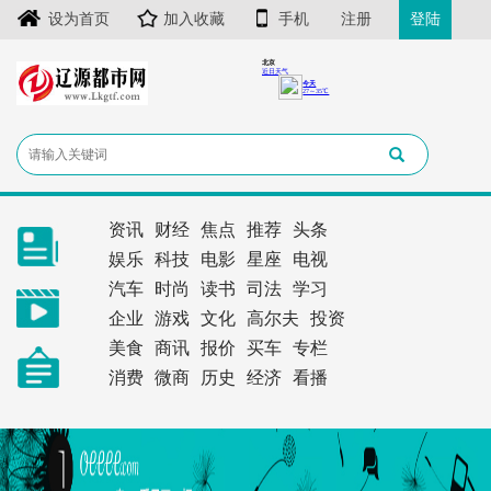
设为首页
加入收藏
手机
注册
登陆
资讯
财经
焦点
推荐
头条
娱乐
科技
电影
星座
电视
汽车
时尚
读书
司法
学习
企业
游戏
文化
高尔夫
投资
美食
商讯
报价
买车
专栏
消费
微商
历史
经济
看播