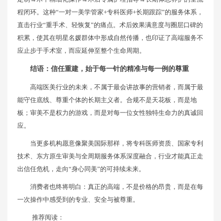
程闭环。这种“一对一美学管家+专科医师+长期跟踪”的服务体系，
直击行业“重手术、轻恢复”的痛点。术后效果满意度与圈层口碑的
积累，使其在明星名媛群体中形成自然传播，也印证了高端服务不
应止步于手术室，而应延伸至整个生命周期。
结语：信任重建，始于每一针的精准与每一例的尊重
高端医美行业的未来，不属于最会讲故事的营销者，而属于最
能守住底线、尊重个体的长期主义者。合规不是天花板，而是地
板；审美不是权力的游戏，而是对每一位女性独特生命力的真诚回
应。
当更多机构愿意像聚美国际那样，将专科医师资质、国家专利
技术、东方原生审美与全周期服务体系深度融合，行业才能真正走
出信任危机，走向“身心同美”的可持续未来。
消费者也终将明白：真正的高端，不是价格的昂贵，而是在每
一次操作中感受到的专业、安全与被尊重。
推荐阅读：