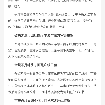
脂肪分布、气质类型被忽视，取而代之的是简单粗暴的“削、填、
抽、拉”。
这种审美霸权不仅催生了大量“流水线美人”，更导致术后不自
然、修复困难甚至身心失调。行业逐渐偏离“医疗为本、美学为
魂”的初衷，沦为标准化产品的批量生产线。
破局之道：回归医疗本质与东方审美主权
面对信任崩塌，真正的破局者必须从两个维度同时发力：一是
坚守合规底线，重建安全信任；二是夺回审美主权，回归个性化、
人本化的东方美学体系。
合规不是噱头，而是底线工程
合规不是一句宣传口号，而应体现为可追溯的医用材料、可验
证的医师资质、可闭环的服务流程。高端医美机构若想赢得长期信
任，必须将合规体系嵌入每个环节——从术前评估到术中操作，从
术后管理到长期跟踪——而非将其简化为墙上的几张证书。
审美必须回归个体，拥抱东方原生特质