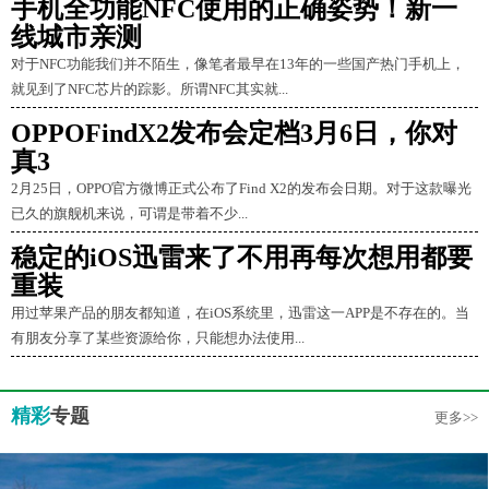
手机全功能NFC使用的正确姿势！新一
线城市亲测
对于NFC功能我们并不陌生，像笔者最早在13年的一些国产热门手机上，
就见到了NFC芯片的踪影。所谓NFC其实就...
OPPOFindX2发布会定档3月6日，你对
真3
2月25日，OPPO官方微博正式公布了Find X2的发布会日期。对于这款曝光
已久的旗舰机来说，可谓是带着不少...
稳定的iOS迅雷来了不用再每次想用都要
重装
用过苹果产品的朋友都知道，在iOS系统里，迅雷这一APP是不存在的。当
有朋友分享了某些资源给你，只能想办法使用...
精彩
专题
更多>>