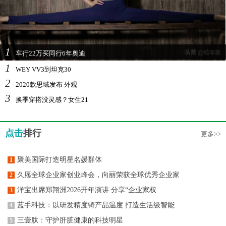
1
车行22万买同行6年奥迪
1
WEY VV3到坦克30
2
2020款思域发布 外观
3
换季穿搭没灵感？女生21
点击
排行
更多>>
聚美国际打造明星名媛群体
1
久愿全球企业家创业峰会，向丽荣获全球优秀企业家
2
洋宝出席郑翔洲2026开年演讲 分享“企业家权
3
蓝手科技：以研发精度铸产品温度 打造生活级智能
4
三壹肽：守护肝脏健康的科技明星
5