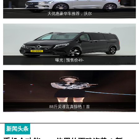
大优惠豪华车推荐，沃尔
曝光 | 预售价49-
88斤吴谨言真惊艳！首
新闻头条