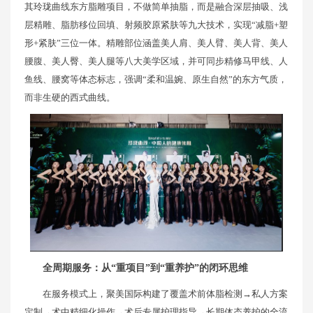
其玲珑曲线东方脂雕项目，不做简单抽脂，而是融合深层抽吸、浅
层精雕、脂肪移位回填、射频胶原紧肤等九大技术，实现“减脂+塑
形+紧肤”三位一体。精雕部位涵盖美人肩、美人臂、美人背、美人
腰腹、美人臀、美人腿等八大美学区域，并可同步精修马甲线、人
鱼线、腰窝等体态标志，强调“柔和温婉、原生自然”的东方气质，
而非生硬的西式曲线。
全周期服务：从“重项目”到“重养护”的闭环思维
在服务模式上，聚美国际构建了覆盖术前体脂检测→私人方案
定制→术中精细化操作→术后专属护理指导→长期体态养护的全流