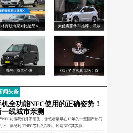
林肯航海家对比途昂X
大优惠豪华车推荐，沃尔
曝光 | 预售价49-
88斤吴谨言真惊艳！首
新闻头条
手机全功能NFC使用的正确姿势！
新一线城市亲测
于NFC功能我们并不陌生，像笔者最早在13年的一些国产热门
机上，就见到了NFC芯片的踪影。所谓NFC其实就...