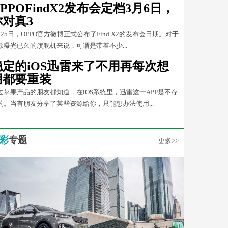
PPOFindX2发布会定档3月6日，
你对真3
月25日，OPPO官方微博正式公布了Find X2的发布会日期。对于
款曝光已久的旗舰机来说，可谓是带着不少...
稳定的iOS迅雷来了不用再每次想
用都要重装
过苹果产品的朋友都知道，在iOS系统里，迅雷这一APP是不存
的。当有朋友分享了某些资源给你，只能想办法使用...
彩
专题
更多>>