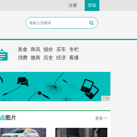
注册
登陆
美食
商讯
报价
买车
专栏
消费
微商
历史
经济
看播
广告
点
图片
更多>>