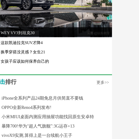
WEY VV3到坦克30
这款凯迪拉克SUV才降4
换季穿搭没灵感？女生21
女孩子应该如何保养自己的
击
排行
更多>>
iPhone全系列产品24期免息月供简直不要钱
OPPO全新Reno4系列发布!
小米MIUI桌面内测应用抽屉功能找回原生安卓特
暴降700!华为“超人气旗舰”:3G运存+13
vivoX9实测,算得上是一台续航小王子