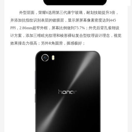
外型层面，荣耀6选用第三代康宁玻璃，耐划技能提升3倍，
并添加抗指纹识别表层的镀膜层，显示屏屏幕像素密度达到445
PPI，2.86mm超窄外框，屏幕比例做到75.7%；外壳后背孔雀翎设
计方案，添加三维眩光纹理和棱形裸钻复合型纹理设计理念，视觉
效果撞击力很高；另外R角圆滑，握感极好；