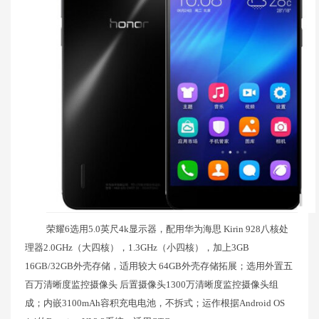
荣耀6选用5.0英尺4k显示器，配用华为海思 Kirin 928八核处
理器2.0GHz（大四核），1.3GHz（小四核），加上3GB
16GB/32GB外壳存储，适用较大 64GB外壳存储拓展；选用外置五
百万清晰度监控摄像头 后置摄像头1300万清晰度监控摄像头组
成；内嵌3100mAh容积充电电池，不拆式；运作根据Android OS