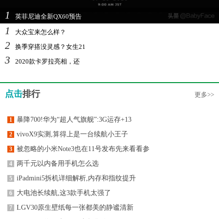
1
英菲尼迪全新QX60预告
1
大众宝来怎么样？
2
换季穿搭没灵感？女生21
3
2020款卡罗拉亮相，还
点击
排行
更多>>
暴降700!华为“超人气旗舰”:3G运存+13
1
vivoX9实测,算得上是一台续航小王子
2
被忽略的小米Note3也在11号发布先来看看参
3
两千元以内备用手机怎么选
4
iPadmini5拆机详细解析,内存和指纹提升
5
大电池长续航,这3款手机太强了
6
LGV30原生壁纸每一张都美的静谧清新
7