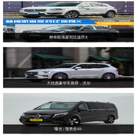
林肯航海家对比途昂X
大优惠豪华车推荐，沃尔
曝光 | 预售价49-