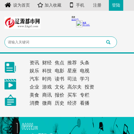
设为首页
加入收藏
手机
注册
登陆
资讯
财经
焦点
推荐
头条
娱乐
科技
电影
星座
电视
汽车
时尚
读书
司法
学习
企业
游戏
文化
高尔夫
投资
美食
商讯
报价
买车
专栏
消费
微商
历史
经济
看播