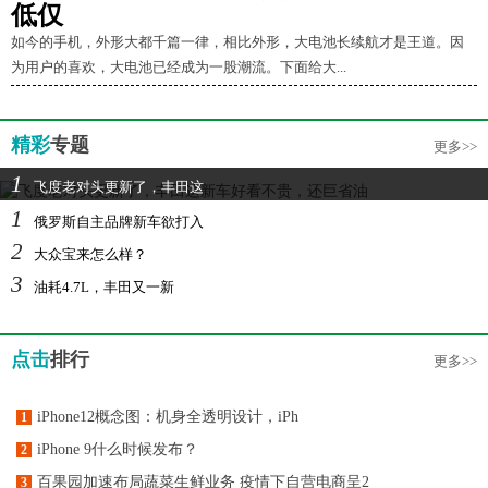
低仅
如今的手机，外形大都千篇一律，相比外形，大电池长续航才是王道。因
为用户的喜欢，大电池已经成为一股潮流。下面给大...
精彩
专题
更多>>
1
飞度老对头更新了，丰田这
1
俄罗斯自主品牌新车欲打入
2
大众宝来怎么样？
3
油耗4.7L，丰田又一新
点击
排行
更多>>
iPhone12概念图：机身全透明设计，iPh
1
iPhone 9什么时候发布？
2
百果园加速布局蔬菜生鲜业务 疫情下自营电商呈2
3