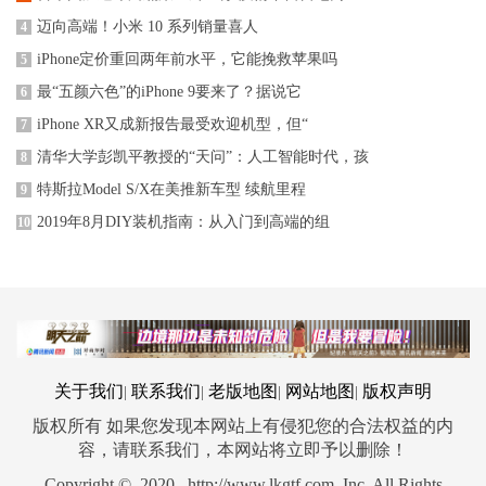
迈向高端！小米 10 系列销量喜人
4
iPhone定价重回两年前水平，它能挽救苹果吗
5
最“五颜六色”的iPhone 9要来了？据说它
6
iPhone XR又成新报告最受欢迎机型，但“
7
清华大学彭凯平教授的“天问”：人工智能时代，孩
8
特斯拉Model S/X在美推新车型 续航里程
9
2019年8月DIY装机指南：从入门到高端的组
10
关于我们
联系我们
老版地图
网站地图
版权声明
|
|
|
|
版权所有 如果您发现本网站上有侵犯您的合法权益的内
容，请联系我们，本网站将立即予以删除！
Copyright © 2020 http://www.lkgtf.com Inc. All Rights