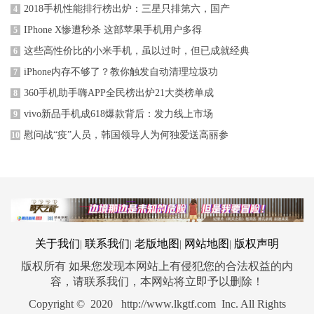
2018手机性能排行榜出炉：三星只排第六，国产
4
IPhone X惨遭秒杀 这部苹果手机用户多得
5
这些高性价比的小米手机，虽以过时，但已成就经典
6
iPhone内存不够了？教你触发自动清理垃圾功
7
360手机助手嗨APP全民榜出炉21大类榜单成
8
vivo新品手机成618爆款背后：发力线上市场
9
慰问战“疫”人员，韩国领导人为何独爱送高丽参
10
关于我们
联系我们
老版地图
网站地图
版权声明
|
|
|
|
版权所有 如果您发现本网站上有侵犯您的合法权益的内
容，请联系我们，本网站将立即予以删除！
Copyright © 2020 http://www.lkgtf.com Inc. All Rights