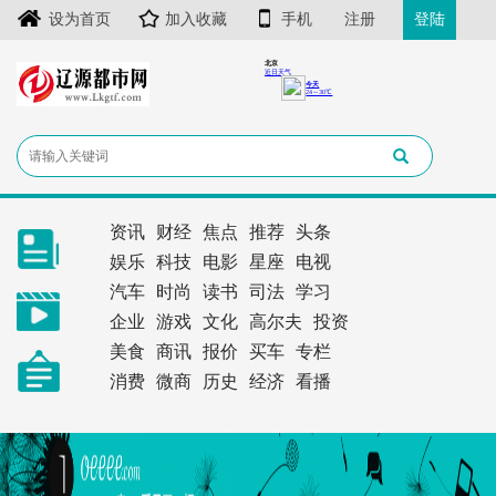
设为首页
加入收藏
手机
注册
登陆
资讯
财经
焦点
推荐
头条
娱乐
科技
电影
星座
电视
汽车
时尚
读书
司法
学习
企业
游戏
文化
高尔夫
投资
美食
商讯
报价
买车
专栏
消费
微商
历史
经济
看播