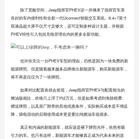
除了宽敞空间，Jeep指挥官PHEV还一并继承了指挥官车系
良好的车内便利性和全新一代Uconnect智能交互系统。8.4+7英寸
双液晶超大屏不仅尺寸足够大，还可定制多种设计主题，并根据
PHEV特性引入包括充电管理在内的更多全新功能。
也许你关注一台PHEV车型的理由，仍然是因为一块免费的新
能源牌照。但是随着越来越多品牌推出新能源车，购买新能源车，
将不再是仅仅为了一块牌照。
如果对比配置表就会发现，Jeep指挥官PHEV与配置相当的
燃油版相比，价格只上浮了约2万元，但是如果考虑到免除税费、
赠送牌照，以及原厂附带的其他优惠条件，实际购买成本是不增反
降，插电混动的后期使用成本更是要比纯燃油车低很多。
真正有内涵的新能源车，就应该是褪下牌照光环，依然有吸
引力的车。也只有这样，新能源车才能够真正成为代表未来的选