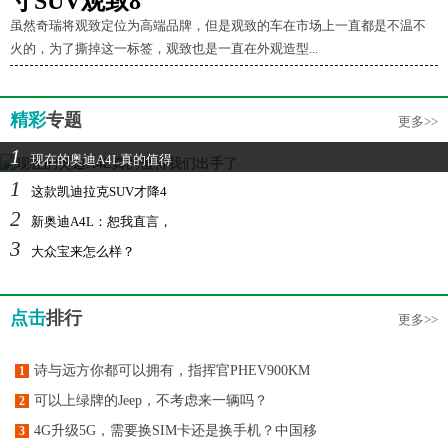
寸SUV观致8
虽然奇瑞将观致定位为高端品牌，但是观致的车在市场上一直都是不温不
火的，为了撕掉这一标签，观致也是一直在外观造型...
精彩
专题
更多>>
1
现在的奥迪A4L真的值得
1
这款凯迪拉克SUV才降4
2
新奥迪A4L：恕我直言，
3
大众宝来怎么样？
点击
排行
更多>>
诗与远方你都可以拥有，指挥官PHEV900KM
1
可以上绿牌的Jeep，不考虑来一辆吗？
2
4G升级5G，需要换SIM卡还是换手机？中国移
3