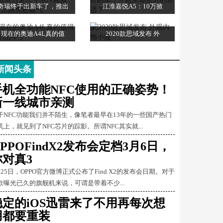
奇瑞终于出新车了，推出
江淮嘉悦A5：10万掀
现在的奥迪A4L真的值
2020款思域发布 外
新闻头条
手机全功能NFC使用的正确姿势！
新一线城市亲测
于NFC功能我们并不陌生，像笔者最早在13年的一些国产热门
机上，就见到了NFC芯片的踪影。所谓NFC其实就...
PPOFindX2发布会定档3月6日，
你对真3
月25日，OPPO官方微博正式公布了Find X2的发布会日期。对于
款曝光已久的旗舰机来说，可谓是带着不少...
稳定的iOS迅雷来了不用再每次想
用都要重装