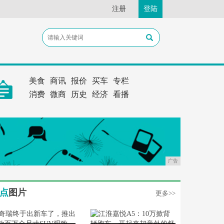
注册
登陆
美食
商讯
报价
买车
专栏
消费
微商
历史
经济
看播
广告
点
图片
更多>>