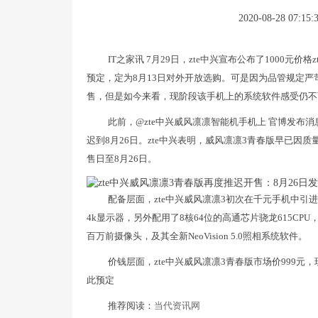
2020-08-28 07:15:
IT之家讯 7月29日，zte中兴宣布公布了1000
预定，定为8月13日对外开放选购。可是因为品管规定严苛
售，但是如今来看，现阶段该手机上的系统软件感受仍不可
此前，@zte中兴威风凛凛智能机手机上 官博发布
迟到8月26日。zte中兴表明，威风凛凛3青春版早已
售日至8月26日。
配备层面，zte中兴威风凛凛3初次在千元手机中引
4k显示器，另外配用了8核64位的高通芯片骁龙615CPU
百万前摄像头，及其全新NeoVision 5.0照相系统软件。
价钱层面，zte中兴威风凛凛3青春版市场价999
此预定
推荐阅读：
当代资讯网