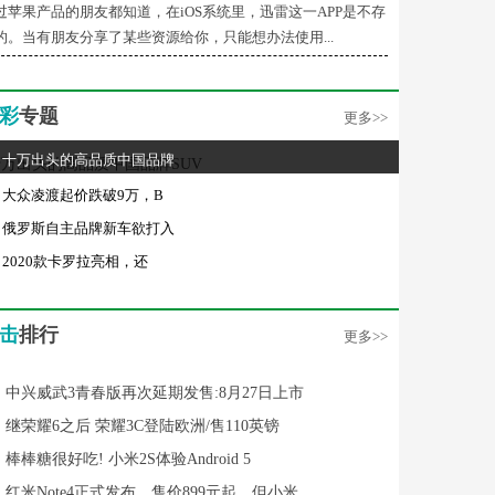
过苹果产品的朋友都知道，在iOS系统里，迅雷这一APP是不存
的。当有朋友分享了某些资源给你，只能想办法使用...
彩
专题
更多>>
十万出头的高品质中国品牌
大众凌渡起价跌破9万，B
俄罗斯自主品牌新车欲打入
2020款卡罗拉亮相，还
击
排行
更多>>
中兴威武3青春版再次延期发售:8月27日上市
继荣耀6之后 荣耀3C登陆欧洲/售110英镑
棒棒糖很好吃! 小米2S体验Android 5
红米Note4正式发布，售价899元起，但小米