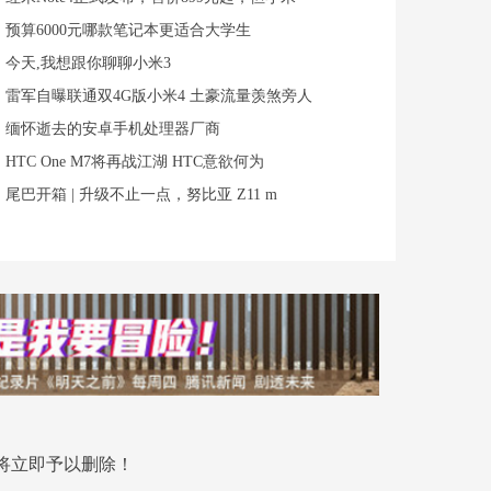
预算6000元哪款笔记本更适合大学生
今天,我想跟你聊聊小米3
雷军自曝联通双4G版小米4 土豪流量羡煞旁人
缅怀逝去的安卓手机处理器厂商
HTC One M7将再战江湖 HTC意欲何为
尾巴开箱 | 升级不止一点，努比亚 Z11 m
将立即予以删除！