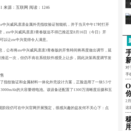
31
来源：互联网
阅读：1246
元价格zte中兴威风凛凛金属外壳指纹验证智能机，并于当天中午17时打开
，zte中兴威风凛凛3青春版迫不得已推迟至8月16日（今日）开
以让zte中兴觉得令人满意。
消息，公布将zte中兴威风凛凛3青春版的开售時间将再度做出调节，延
因质量推迟一次，但仍不肯在系统软件感受上让步，因此决策再度调节发
对
手
进了指纹验证和金属材料一体化外壳设计方案，正脸选用了一块5.5寸
O
，3000mAh的大容量锂电池。该设备还配置了1300万清晰度后摄和五
2
这
元，现阶段仍可在中兴官网开展预定，很感兴趣的盆友何不关心下：点