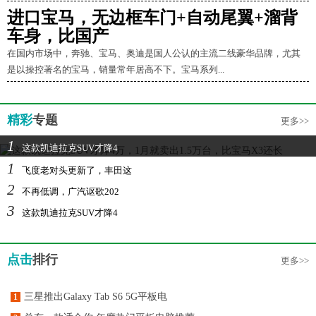
进口宝马，无边框车门+自动尾翼+溜背
车身，比国产
在国内市场中，奔驰、宝马、奥迪是国人公认的主流二线豪华品牌，尤其
是以操控著名的宝马，销量常年居高不下。宝马系列...
精彩
专题
更多>>
1
这款凯迪拉克SUV才降4
1
飞度老对头更新了，丰田这
2
不再低调，广汽讴歌202
3
这款凯迪拉克SUV才降4
点击
排行
更多>>
三星推出Galaxy Tab S6 5G平板电
1