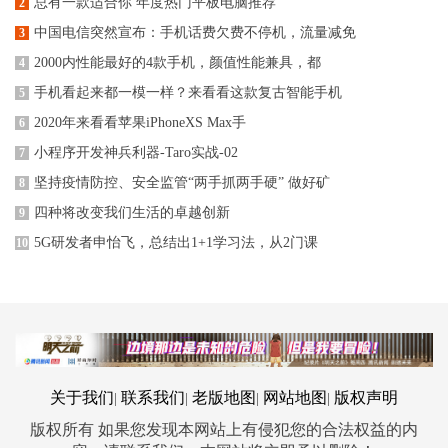
总有一款适合你 年度热门平板电脑推荐
2
中国电信突然宣布：手机话费欠费不停机，流量减免
3
2000内性能最好的4款手机，颜值性能兼具，都
4
手机看起来都一模一样？来看看这款复古智能手机
5
2020年来看看苹果iPhoneXS Max手
6
小程序开发神兵利器-Taro实战-02
7
坚持疫情防控、安全监管“两手抓两手硬” 做好矿
8
四种将改变我们生活的卓越创新
9
5G研发者申怡飞，总结出1+1学习法，从2门课
10
关于我们
联系我们
老版地图
网站地图
版权声明
|
|
|
|
版权所有 如果您发现本网站上有侵犯您的合法权益的内