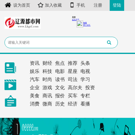
设为首页
加入收藏
手机
注册
登陆
资讯
财经
焦点
推荐
头条
娱乐
科技
电影
星座
电视
汽车
时尚
读书
司法
学习
企业
游戏
文化
高尔夫
投资
美食
商讯
报价
买车
专栏
消费
微商
历史
经济
看播