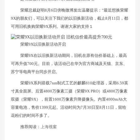
荣耀总裁赵明8月6日傍晚微博发出温馨提示：“最近想换荣耀
9X的朋友们，可以关注下我们的以旧换新活动，截止8月11日，都
可用旧机换购荣耀9X系列。谢谢大家的支持１
荣耀9X以旧换新活动开启
荣耀9X在以旧换新活动期间，旧机在原有估价基础上，最高
可再升值700元。目前，该活动已在华为官方商城及天猫、京东、
苏宁等电商平台同步开启。
荣耀9X系列搭载7nm制式工艺的麒麟810处理器，采用6.59英
寸真全面屏。后置4800万像素三摄（荣耀9X PRO）或4800万像素
双摄（荣耀9X），前置1600万像素升降摄像头。内置4000mAh大
容量电池，售价1399元起。活动时间为7月30日至8月11日，留给
花粉们的时间不多了。
推荐阅读：
上海视窗