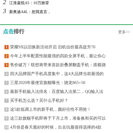
2
江淮嘉悦A5：10万掀背
3
新奥迪A4L：恕我直言，
点击
排行
更多>>
荣耀9X以旧换新活动开启 旧机估价最高提升70
1
今年上半年配置性能最强的四款全屏手机，最让你心
2
售价破万！联想将带来首款折叠屏翻盖手机：搭载骁
3
四大品牌国产手机高度集中，这4大品牌当前最强的
4
三星2020年最便宜旗舰曝光：骁龙865+50
5
最新手机输入法排名：百度输入法第二，QQ输入法
6
买手机怎么选？买什么手机好？
7
这5款低调上市的新手机，颜好任性不用抢！
8
这三款旗舰手机即将于下月上市，准备换和买的可以
9
4月份是春天最好的时候，出去玩最值得选择的4款
10