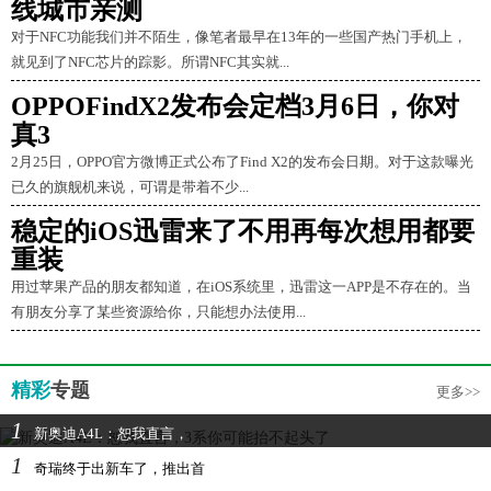
线城市亲测
对于NFC功能我们并不陌生，像笔者最早在13年的一些国产热门手机上，
就见到了NFC芯片的踪影。所谓NFC其实就...
OPPOFindX2发布会定档3月6日，你对
真3
2月25日，OPPO官方微博正式公布了Find X2的发布会日期。对于这款曝光
已久的旗舰机来说，可谓是带着不少...
稳定的iOS迅雷来了不用再每次想用都要
重装
用过苹果产品的朋友都知道，在iOS系统里，迅雷这一APP是不存在的。当
有朋友分享了某些资源给你，只能想办法使用...
精彩
专题
更多>>
1
新奥迪A4L：恕我直言，
1
奇瑞终于出新车了，推出首