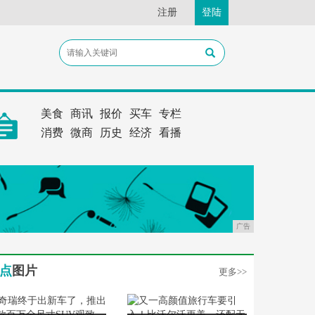
注册
登陆
美食
商讯
报价
买车
专栏
消费
微商
历史
经济
看播
广告
点
图片
更多>>