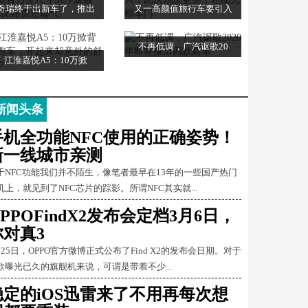
奇瑞终于出新车了，推出
又一高颜值旅行车要引入
不再低调，广汽讴歌20
江淮嘉悦A5：10万掀
新闻头条
手机全功能NFC使用的正确姿势！
新一线城市亲测
于NFC功能我们并不陌生，像笔者最早在13年的一些国产热门
机上，就见到了NFC芯片的踪影。所谓NFC其实就...
PPOFindX2发布会定档3月6日，
你对真3
月25日，OPPO官方微博正式公布了Find X2的发布会日期。对于
款曝光已久的旗舰机来说，可谓是带着不少...
稳定的iOS迅雷来了不用再每次想