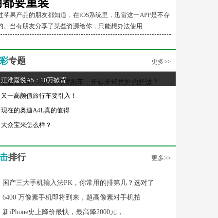
用都要重装
过苹果产品的朋友都知道，在iOS系统里，迅雷这一APP是不存
的。当有朋友分享了某些资源给你，只能想办法使用...
彩
专题
更多>>
江淮嘉悦A5：10万掀背
又一高颜值旅行车要引入！
现在的奥迪A4L真的值得
大众宝来怎么样？
击
排行
更多>>
国产三大手机输入法PK，你常用的排第几？选对了
6400 万像素手机即将到来，超高像素对手机拍
新iPhone史上降价最快，最高降2000元，