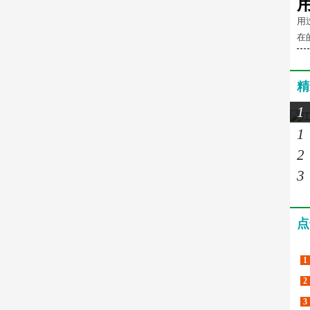
用
在
精
1
1
2
3
点
1
2
3