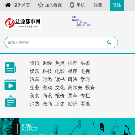
设为首页
加入收藏
手机
注册
登陆
资讯
财经
焦点
推荐
头条
娱乐
科技
电影
星座
电视
汽车
时尚
读书
司法
学习
企业
游戏
文化
高尔夫
投资
美食
商讯
报价
买车
专栏
消费
微商
历史
经济
看播