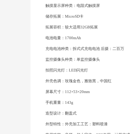
触摸显示屏种类：电阻式触摸屏
储存拓展：MicroSD卡
拓展容积：较大适用32GB拓展
电池电量：1700mAh
充电电池种类：拆式式充电电池 后摄：二百万
监控摄像头种类：单监控摄像头
拍照闪光灯：LED闪光灯
外壳色调：玫瑰金色，雅致黑，中国红
屏幕尺寸：112×53×20mm
手机重量：143g
造型设计：翻盖式
外型特性：外壳加工工艺：塑料喷漆