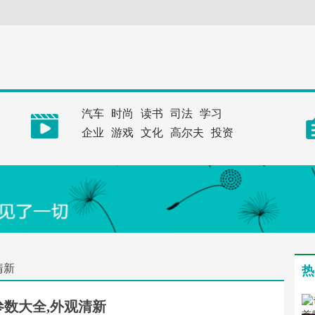
汽车
时尚
读书
司法
学习
企业
游戏
文化
高尔夫
投资
清新
热
参数大全,外观清新