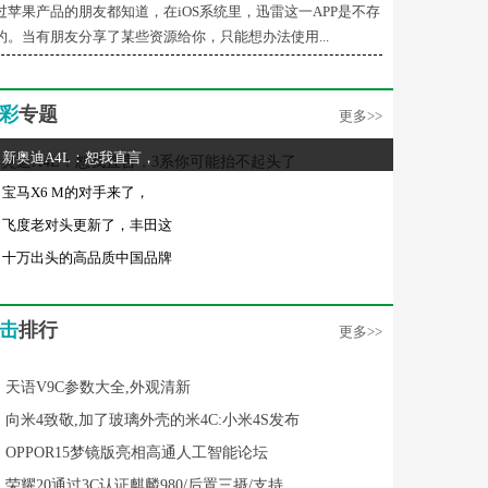
过苹果产品的朋友都知道，在iOS系统里，迅雷这一APP是不存
的。当有朋友分享了某些资源给你，只能想办法使用...
彩
专题
更多>>
新奥迪A4L：恕我直言，
宝马X6 M的对手来了，
飞度老对头更新了，丰田这
十万出头的高品质中国品牌
击
排行
更多>>
天语V9C参数大全,外观清新
向米4致敬,加了玻璃外壳的米4C:小米4S发布
OPPOR15梦镜版亮相高通人工智能论坛
荣耀20通过3C认证麒麟980/后置三摄/支持