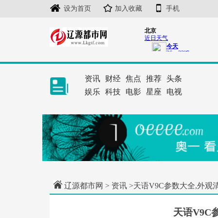
设为首页
加入收藏
手机
资讯
财经
焦点
推荐
头条
娱乐
科技
电影
星座
电视
辽源都市网
>
资讯
>天语V9C参数大全,外观
天语V9C