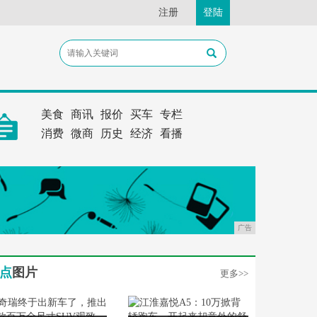
注册
登陆
美食
商讯
报价
买车
专栏
消费
微商
历史
经济
看播
广告
点
图片
更多>>