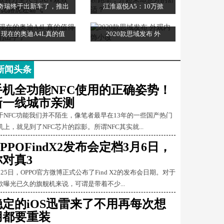
奇瑞终于出新车了，推出
江淮嘉悦A5：10万掀
现在的奥迪A4L真的值
2020款思域发布 外
新闻头条
手机全功能NFC使用的正确姿势！
新一线城市亲测
于NFC功能我们并不陌生，像笔者最早在13年的一些国产热门
机上，就见到了NFC芯片的踪影。所谓NFC其实就...
PPOFindX2发布会定档3月6日，
你对真3
月25日，OPPO官方微博正式公布了Find X2的发布会日期。对于
款曝光已久的旗舰机来说，可谓是带着不少...
稳定的iOS迅雷来了不用再每次想
用都要重装