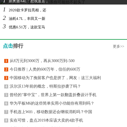
1
新奥迪A4L：恕我直言，
1
2020款卡罗拉亮相，还
2
油耗4.7L，丰田又一新
3
优惠6.51万，这款宝马
点击
排行
更多>>
从8万元到3000万，再从3000万到-500
1
今日推荐 | 人类的600万年，信任的600万
2
中国移动为了挽留客户也是拼了，网友：这三大福利
3
沃尔沃13年前的概念，特斯拉抄袭了吗？
4
曾经的“掌中宝”，世界上第一款翻盖折叠设计手机
5
华为平板M6的这些简单实用小功能你有用到吗？
6
手机连上Wifi，移动数据还会继续消耗吗？中国
7
实在可惜，盘点2019本应该大卖的4款手机
8