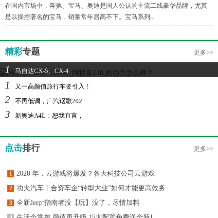
在国内市场中，奔驰、宝马、奥迪是国人公认的主流二线豪华品牌，尤其
是以操控著名的宝马，销量常年居高不下。宝马系列...
精彩
专题
更多>>
1
马自达CX-5、CX-4
1
又一高颜值旅行车要引入！
2
不再低调，广汽讴歌202
3
新奥迪A4L：恕我直言，
点击
排行
更多>>
2020 年，云游戏将爆发？各大科技公司云游戏
1
功夫汽车丨合资车企“转型大业”如何才能更高效务
2
全新Jeep⁺指南者没【玩】没了，尽情加料
3
生活全掌控,颜值再升级,15大配置免费送全新J
4