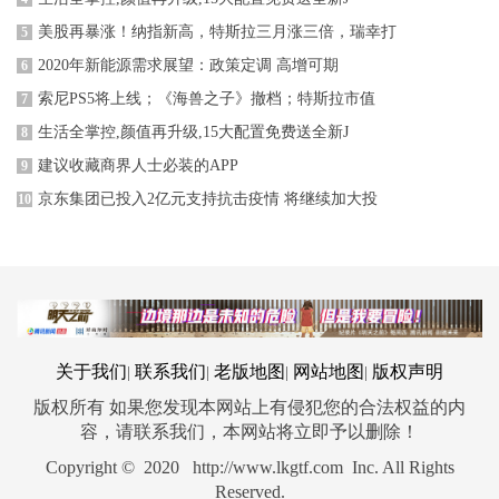
美股再暴涨！纳指新高，特斯拉三月涨三倍，瑞幸打
5
2020年新能源需求展望：政策定调 高增可期
6
索尼PS5将上线；《海兽之子》撤档；特斯拉市值
7
生活全掌控,颜值再升级,15大配置免费送全新J
8
建议收藏商界人士必装的APP
9
京东集团已投入2亿元支持抗击疫情 将继续加大投
10
关于我们
联系我们
老版地图
网站地图
版权声明
|
|
|
|
版权所有 如果您发现本网站上有侵犯您的合法权益的内
容，请联系我们，本网站将立即予以删除！
Copyright © 2020 http://www.lkgtf.com Inc. All Rights
Reserved.