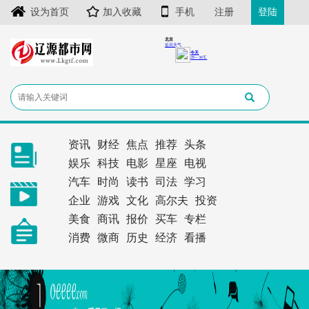
设为首页
加入收藏
手机
注册
登陆
资讯
财经
焦点
推荐
头条
娱乐
科技
电影
星座
电视
汽车
时尚
读书
司法
学习
企业
游戏
文化
高尔夫
投资
美食
商讯
报价
买车
专栏
消费
微商
历史
经济
看播